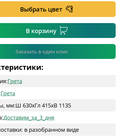
Выбрать цвет
ательное поле
В корзину
Подтвердить
Заказать в один клик
теристики:
ия:
Грета
:
Грета
ы, мм:
Ш 630
x
Гл 415
x
В 1135
а:
Доставим_за_3_дня
оставки: в разобранном виде