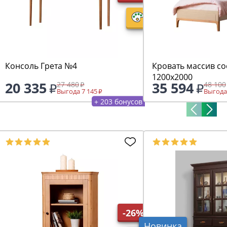
Консоль Грета №4
Кровать массив со
1200х2000
20 335
35 594
27 480
48 100
Выгода 7 145
Выгода
+ 203 бонусов
-26%
Новинка