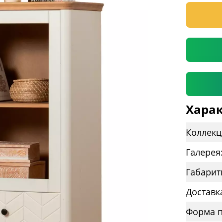
* необяз
Харак
Коллекц
Галерея
Габарит
Доставк
Форма п