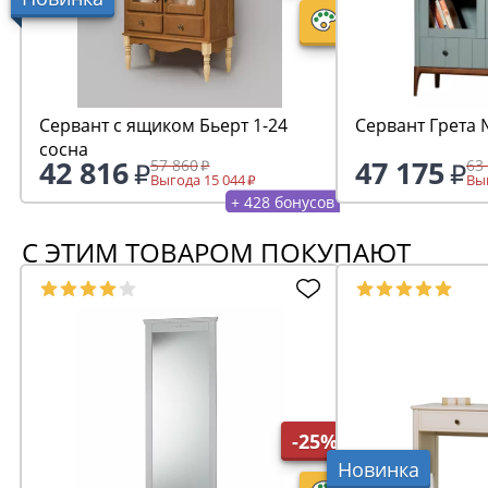
Сервант с ящиком Бьерт 1-24
Сервант Грета 
сосна
42 816
47 175
57 860
63
Выгода 15 044
Выг
+ 428 бонусов
С ЭТИМ ТОВАРОМ ПОКУПАЮТ
-25%
Новинка