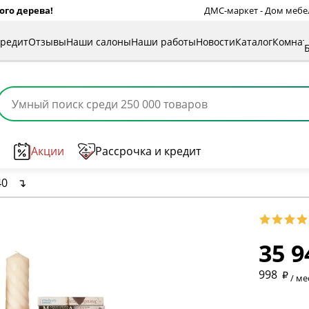
ого дерева!
ДМС-маркет - Дом мебели
кредит
Отзывы
Наши салоны
Наши работы
Новости
Каталог
Комна
Акции
Рассрочка и кредит
40
↴
35 9
* обязат
998
/ ме
* необяз