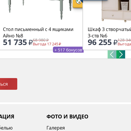
Стол письменный с 4 ящиками
Шкаф 3 створчаты
Айно №8
3-ств №6
51 735
96 255
68 980
128 34
Выгода 17 245
Выгода
+ 517 бонусов
ься
АЦИЯ
ФОТО И ВИДЕО
белью
Галерея