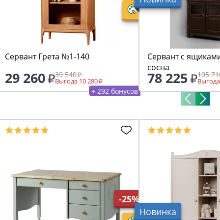
Сервант Грета №1-140
Сервант с ящиками
сосна
29 260
78 225
39 540
105 71
Выгода 10 280
Выгода
+ 292 бонусов
-25%
Новинка