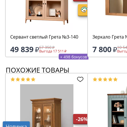
Сервант светлый Грета №3-140
Зеркало Грета
49 839
7 800
67 350
10 5
Выгода 17 511
Выгод
+ 498 бонусов
ПОХОЖИЕ ТОВАРЫ
-26%
Новинка