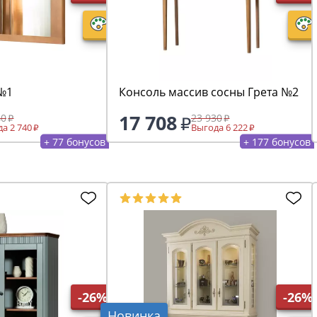
 №1
Консоль массив сосны Грета №2
17 708
40
23 930
а 2 740
Выгода 6 222
+ 77 бонусов
+ 177 бонусов
-26%
-26%
Новинка