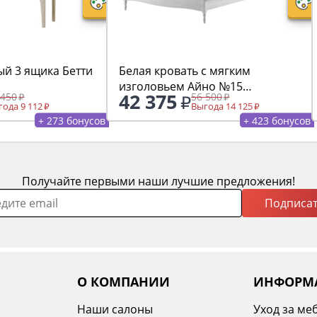
ый 3 ящика Бетти
Белая кровать с мягким
изголовьем Айно №15
42 375
 450
56 500
1600х2000
ода 9 112
Выгода 14 125
+ 273 бонусов
+ 423 бонусов
Получайте первыми наши лучшие предложения!
Подписат
О КОМПАНИИ
ИНФОРМ
Наши салоны
Уход за ме