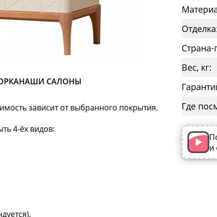
Материа
Отделка
Страна-
Вес, кг:
ОРКА
НАШИ САЛОНЫ
Гаранти
Где пос
оимость зависит от выбранного покрытия.
ть 4-ёх видов:
П
и
дуется),