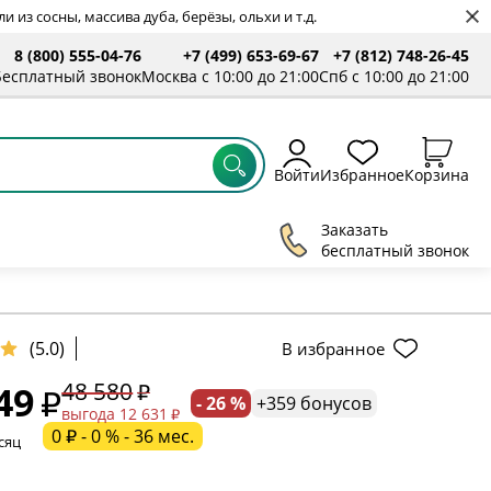
 из сосны, массива дуба, берёзы, ольхи и т.д.
8 (800) 555-04-76
+7 (499) 653-69-67
+7 (812) 748-26-45
ты
Бесплатный звонок
Москва с 10:00 до 21:00
Спб с 10:00 до 21:00
Войти
Избранное
Корзина
Заказать
бесплатный звонок
(5.0)
В избранное
48 580
49
- 26 %
+359 бонусов
ельное поле
выгода 12 631
0 ₽ - 0 % - 36 мес.
сяц
ательное поле