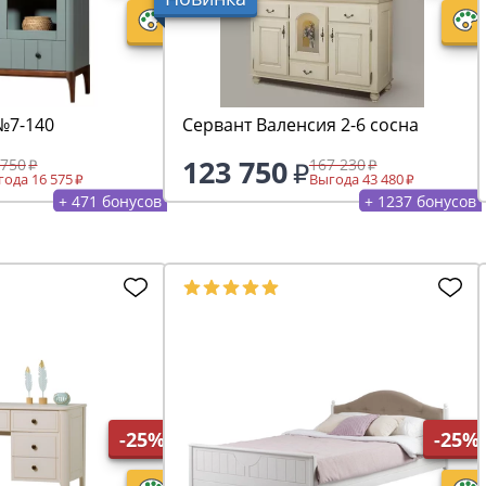
№7-140
Сервант Валенсия 2-6 сосна
123 750
 750
167 230
ода 16 575
Выгода 43 480
+ 471 бонусов
+ 1237 бонусов
-25%
-25%