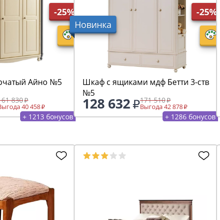
-25%
-25%
Новинка
рчатый Айно №5
Шкаф с ящиками мдф Бетти 3-ств
№5
128 632
161 830
171 510
Выгода 40 458
Выгода 42 878
+ 1213 бонусов
+ 1286 бонусов