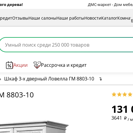
ого дерева!
ДМС-маркет - Дом мебели
кредит
Отзывы
Наши салоны
Наши работы
Новости
Каталог
Комна
Акции
Рассрочка и кредит
›
Шкаф 3-х дверный Ловелла ГМ 8803-10
↴
* обязат
М 8803-10
131 
* необяз
3641
/ 
* необяз