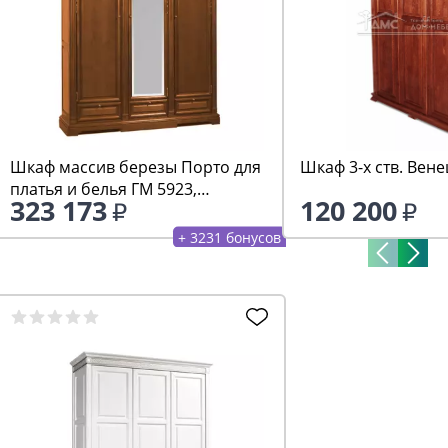
Шкаф массив березы Порто для
Шкаф 3-х ств. Вен
платья и белья ГМ 5923,
323 173
120 200
беловежский орех
+ 3231 бонусов