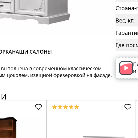
Страна-
Вес, кг:
Гаранти
Где пос
ОРКА
НАШИ САЛОНЫ
П
ь выполнена в современном классическом
и
ым цоколем, изящной фрезеровкой на фасаде,
ИИ