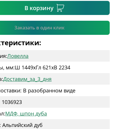
В корзину
Подтвердить
Заказать в один клик
теристики:
ия:
Ловелла
ы, мм:
Ш 1449
x
Гл 621
x
В 2234
а:
Доставим_за_3_дня
оставки: В разобранном виде
: 1036923
л:
МДФ, шпон дуба
: Альпийский дуб