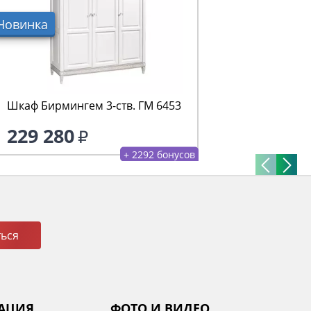
Новинка
Шкаф Бирмингем 3-ств. ГМ 6453
229 280
+ 2292 бонусов
ься
АЦИЯ
ФОТО И ВИДЕО