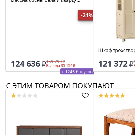
антик 24
-21%
Шкаф трёхство
124 636
121 372
159 790
Выгода 35 154
+ 1246 бонусов
С ЭТИМ ТОВАРОМ ПОКУПАЮТ