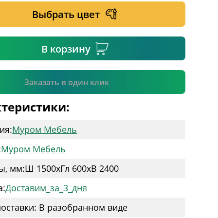
Выбрать цвет
ательное поле
В корзину
Подтвердить
Заказать в один клик
теристики:
ия:
Муром Мебель
:
Муром Мебель
ы, мм:
Ш 1500
x
Гл 600
x
В 2400
а:
Доставим_за_3_дня
оставки: В разобранном виде