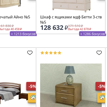
рчатый Айно №5
Шкаф с ящиками мдф Бетти 3-ств
№5
128 632
161 830
171 510
Выгода 40 458
Выгода 42 878
+ 1213 бонусов
+ 1286 бонусов
-5%
-5%