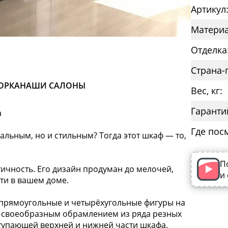
Артикул:
Материа
Отделка
Страна-
ОРКА
НАШИ САЛОНЫ
Вес, кг:
Гаранти
а
Где пос
альным, но и стильным? Тогда этот шкаф — то,
П
тичность. Его дизайн продуман до мелочей,
и
ти в вашем доме.
прямоугольные и четырёхугольные фигуры на
ы своеобразным обрамлением из ряда резных
ступающей верхней и нижней части шкафа.