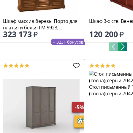
Шкаф массив березы Порто для
Шкаф 3-х ств. Вен
платья и белья ГМ 5923,
323 173
120 200
беловежский орех
+ 3231 бонусов
Стол письменный "
(сосна)(серый 7042
-5%