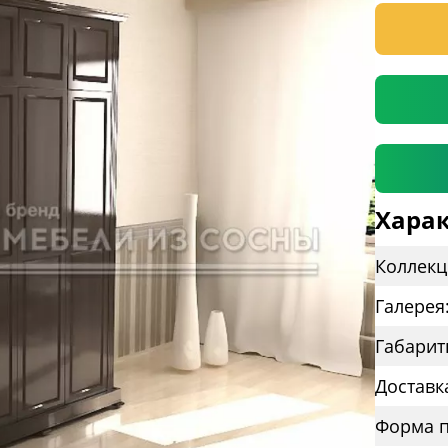
* необяз
Харак
Коллекц
Галерея
Габарит
Доставк
Форма п