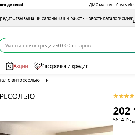
ого дерева!
ДМС-маркет - Дом мебели
кредит
Отзывы
Наши салоны
Наши работы
Новости
Каталог
Комна
Акции
Рассрочка и кредит
нал с антресолью
↴
НТРЕСОЛЬЮ
202 
* обязат
5614
/ 
* необяз