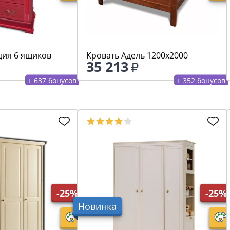
ия 6 ящиков
Кровать Адель 1200х2000
35 213
+ 637 бонусов
+ 352 бонусов
-25%
-25%
Новинка