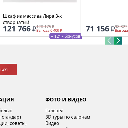
Шкаф из массива Лира 3-х
створчатый
121 766
71 156
128 175
98 827
Выгода 6 409
Выгода
+ 1217 бонусов
ься
АЦИЯ
ФОТО И ВИДЕО
белью
Галерея
 стандарт
3D туры по салонам
ии, советы,
Видео