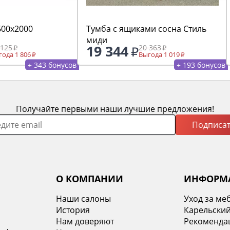
600х2000
Тумба с ящиками сосна Стиль
миди
19 344
 125
20 363
ода 1 806
Выгода 1 019
+ 343 бонусов
+ 193 бонусов
Получайте первыми наши лучшие предложения!
Подписат
О КОМПАНИИ
ИНФОРМ
Наши салоны
Уход за ме
История
Карельский
х
Нам доверяют
Рекомендац