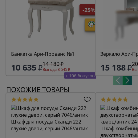
-25%
Банкетка Ари-Прованс №1
Зеркало Ари-П
14 180
20
10 635
15 188
Выгода 3 545
Выг
+ 106 бонусов
ПОХОЖИЕ ТОВАРЫ
Шкаф для посуды Сканди 222
глухие двери, серый 7046/антик
Шкаф комбини
двухстворчаты