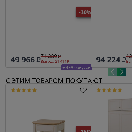
кварц/антик 24
-30%
71 380
12
49 966
94 224
Выгода 21 414
Выг
+ 499 бонусов
С ЭТИМ ТОВАРОМ ПОКУПАЮТ
-25%