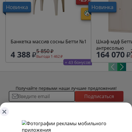
Новинка
Новинка
Банкетка массив сосны Бетти №1
Шкаф мдф Бетти
антресолью
5 850
4 388
164 070
Выгода 1 462
+ 43 бонусов
Получайте первыми наши лучшие предложения!
Подписаться
О ТОВАРАХ