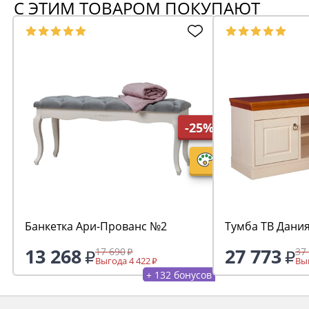
С ЭТИМ ТОВАРОМ ПОКУПАЮТ
-25%
Банкетка Ари-Прованс №2
Тумба ТВ Дани
13 268
27 773
17 690
37
Выгода 4 422
Выг
+ 132 бонусов