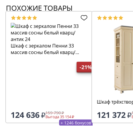
ПОХОЖИЕ ТОВАРЫ
Шкаф с зеркалом Пенни 33
массив сосны белый кварц/
антик 24
-21%
Шкаф трёхство
124 636
121 372
159 790
Выгода 35 154
+ 1246 бонусов