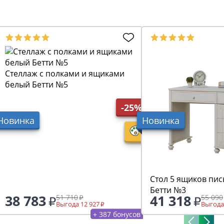
Стеллаж с полками и ящиками
белый Бетти №5
-25%
Новинка
Новинка
Стол 5 ящиков пи
Бетти №3
38 783
41 318
51 710
55 090
Выгода 12 927
Выгода
+ 387 бонусов