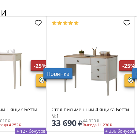
ИИ
-25%
-25%
Новинка
ый 1 ящик Бетти
Стол письменный 4 ящика Бетти
№1
33 690
 010
44 920
ода 4 252
Выгода 11 230
+ 127 бонусов
+ 336 бонусов