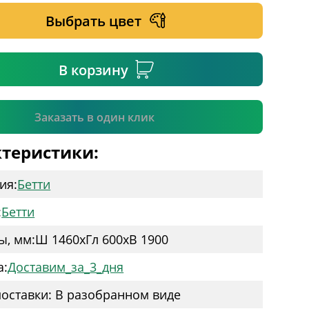
Выбрать цвет
ательное поле
В корзину
Подтвердить
Заказать в один клик
теристики:
ия:
Бетти
:
Бетти
ы, мм:
Ш 1460
x
Гл 600
x
В 1900
а:
Доставим_за_3_дня
оставки: В разобранном виде