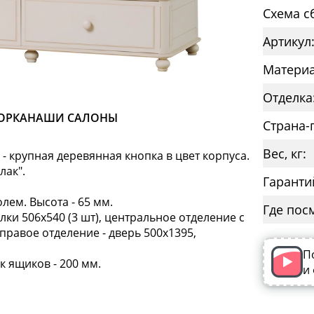
Схема с
Артикул
Материа
Отделка
ОРКА
НАШИ САЛОНЫ
Страна-
Вес, кг:
- крупная деревянная кнопка в цвет корпуса.
лак".
Гаранти
ем. Высота - 65 мм.
Где пос
лки 506х540 (3 шт), центральное отделение с
 шт), правое отделение - дверь 500х1395,
П
к ящиков - 200 мм.
и