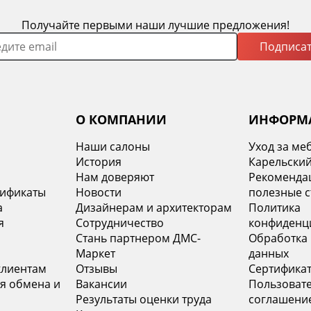
Получайте первыми наши лучшие предложения!
Подписат
О КОМПАНИИ
ИНФОРМ
Наши салоны
Уход за ме
История
Карельский
х
Нам доверяют
Рекомендац
тификаты
Новости
полезные с
а
Дизайнерам и архитекторам
Политика
я
Сотрудничество
конфиденц
Стань партнером ДМС-
Обработка
Маркет
данных
клиентам
Отзывы
Сертифика
я обмена и
Вакансии
Пользоват
Результаты оценки труда
соглашени