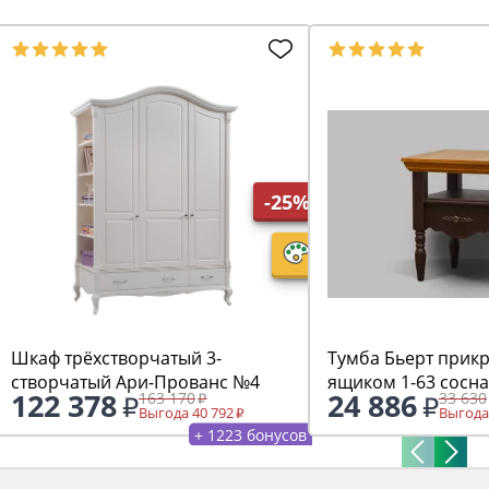
-25%
Шкаф трёхстворчатый 3-
Тумба Бьерт прикр
створчатый Ари-Прованс №4
ящиком 1-63 сосна
122 378
24 886
163 170
33 630
Выгода 40 792
Выгода
+ 1223 бонусов