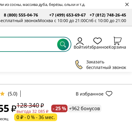
 из сосны, массива дуба, берёзы, ольхи и т.д.
8 (800) 555-04-76
+7 (499) 653-69-67
+7 (812) 748-26-45
ты
Бесплатный звонок
Москва с 10:00 до 21:00
Спб с 10:00 до 21:00
Войти
Избранное
Корзина
Заказать
бесплатный звонок
(5.0)
В избранное
128 340
55
- 25 %
+962 бонусов
ельное поле
выгода 32 085
0 ₽ - 0 % - 36 мес.
месяц
ательное поле