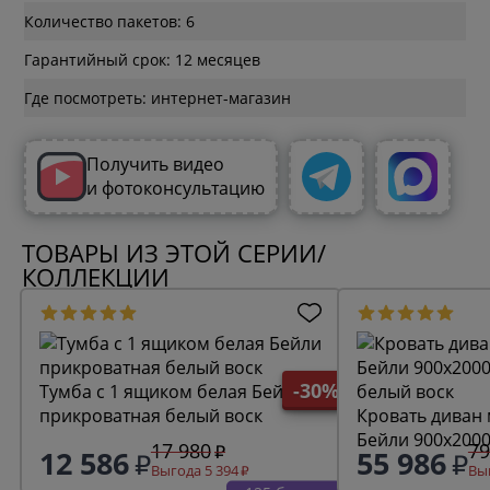
Количество пакетов: 6
Гарантийный срок: 12 месяцев
Где посмотреть: интернет-магазин
Получить видео
и фотоконсультацию
ТОВАРЫ ИЗ ЭТОЙ СЕРИИ/
КОЛЛЕКЦИИ
-30%
Тумба с 1 ящиком белая Бейли
прикроватная белый воск
Кровать диван
Бейли 900х200
17 980
79
12 586
55 986
белый воск
Выгода 5 394
Выг