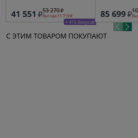
53 270
10
41 551
85 699
Выгода 11 719
Выг
+ 415 бонусов
С ЭТИМ ТОВАРОМ ПОКУПАЮТ