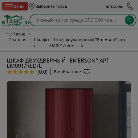
Спб с 10:00 до 21:00
Меню
Выберите город
Телефоны
Назад
›
Главная
›
Шкафы
Шкаф двухдверный "Emerson" арт
›
EM091/red/L
↴
ШКАФ ДВУХДВЕРНЫЙ "EMERSON" АРТ
EM091/RED/L
(0.0)
В избранное