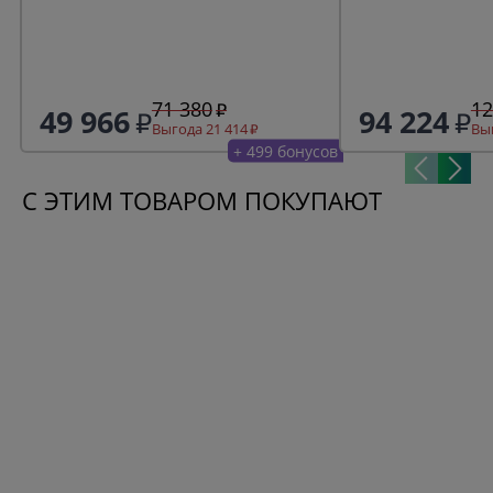
71 380
12
49 966
94 224
Выгода 21 414
Выг
+ 499 бонусов
С ЭТИМ ТОВАРОМ ПОКУПАЮТ