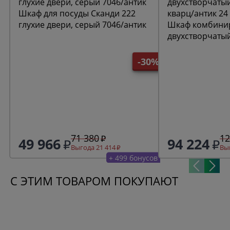
Шкаф для посуды Сканди 222
глухие двери, серый 7046/антик
Шкаф комбини
двухстворчаты
кварц/антик 24
-30%
71 380
12
49 966
94 224
Выгода 21 414
Выг
+ 499 бонусов
С ЭТИМ ТОВАРОМ ПОКУПАЮТ