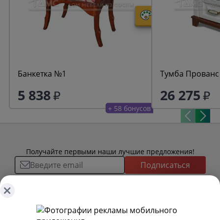
Банкетка №1
Тумба Прованс
5 838
26 275
+ 58 бонусов
Получайте первыми наши лучшие предложения!
Подписаться