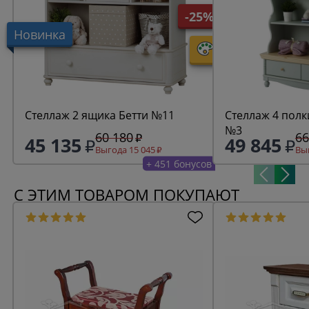
-25%
Новинка
Стеллаж 2 ящика Бетти №11
Стеллаж 4 полк
№3
60 180
66
45 135
49 845
Выгода 15 045
Выг
+ 451 бонусов
С ЭТИМ ТОВАРОМ ПОКУПАЮТ