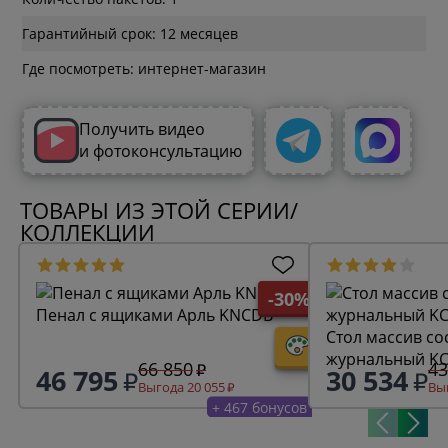
Гарантийный срок: 12 месяцев
Где посмотреть: интернет-магазин
Получить видео
и фотоконсультацию
ТОВАРЫ ИЗ ЭТОЙ СЕРИИ/
КОЛЛЕКЦИИ
-30%
Пенал с ящиками Арль KNCDB
Стол массив со
журнальный KC
66 850
43
46 795
30 534
Выгода 20 055
Выг
+ 467 бонусов