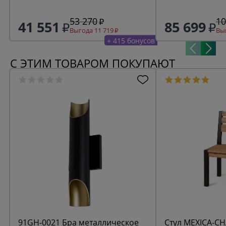
53 270
10
41 551
85 699
Выгода 11 719
Выг
+ 415 бонусов
С ЭТИМ ТОВАРОМ ПОКУПАЮТ
91GH-0021 Бра металлическое
Стул MEXICA-CH