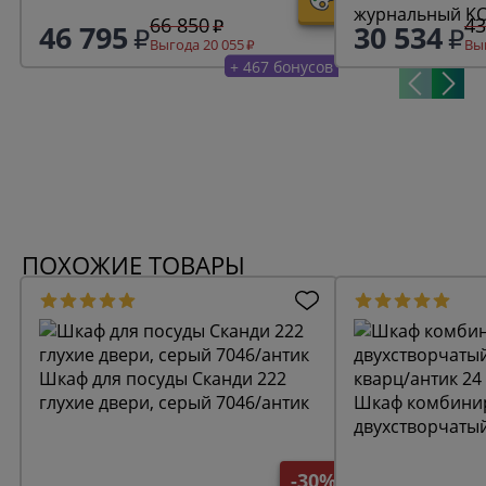
журнальный KC
66 850
43
46 795
30 534
Выгода 20 055
Выг
+ 467 бонусов
ПОХОЖИЕ ТОВАРЫ
Шкаф для посуды Сканди 222
глухие двери, серый 7046/антик
Шкаф комбини
двухстворчаты
кварц/антик 24
-30%