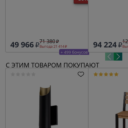
71 380
12
49 966
94 224
Выгода 21 414
Выг
+ 499 бонусов
С ЭТИМ ТОВАРОМ ПОКУПАЮТ