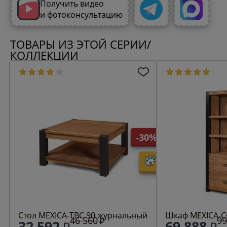
Получить видео
и фотоконсультацию
ТОВАРЫ ИЗ ЭТОЙ СЕРИИ/
КОЛЛЕКЦИИ
-30%
Стол MEXICA-TBC 90 журнальный
Шкаф MEXICA-C
46 560
99
32 592
69 888