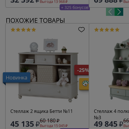
Выгода 13 968
Выг
+ 325 бонусов
ПОХОЖИЕ ТОВАРЫ
-25%
Новинка
Стеллаж 2 ящика Бетти №11
Стеллаж 4 полк
№3
60 180
66
45 135
49 845
Выгода 15 045
Выг