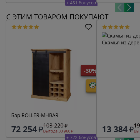
+ 451 бонусов
С ЭТИМ ТОВАРОМ ПОКУПАЮТ
Скамья из дере
-30%
Бар ROLLER-MHBAR
103 220
19
72 254
13 384
Выгода 30 966
Выг
+ 722 бонусов