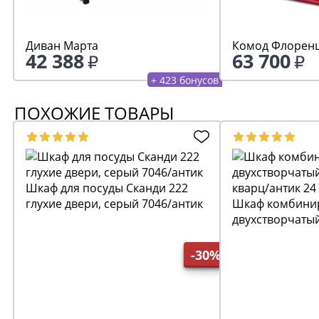
Диван Марта
Комод Флоренц
42 388
63 700
+ 423 бонусов
ПОХОЖИЕ ТОВАРЫ
Шкаф для посуды Сканди 222
глухие двери, серый 7046/антик
Шкаф комбини
двухстворчаты
кварц/антик 24
-30%