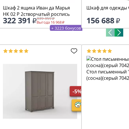
Шкаф 2 ящика Иван да Марья
Шкаф для одежды 
НК 02 Р 2створчатый роспись
322 391
156 688
339 359
Выгода 16 968
+ 3223 бонусов
Стол письменный "
(сосна)(серый 7042
-5%