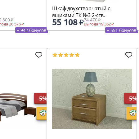
Шкаф двухстворчатый с
ящиками ТК №3 2-ств.
55 108
0 800
74 470
ода 26 576
Выгода 19 362
+ 942 бонусов
+ 551 бонусов
-5%
-5%