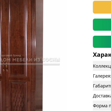
* необяз
Харак
Коллекц
Галерея
Габарит
Доставк
Форма п