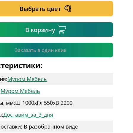
Выбрать цвет
ательное поле
В корзину
Подтвердить
Заказать в один клик
теристики:
ия:
Муром Мебель
:
Муром Мебель
ы, мм:
Ш 1000
x
Гл 550
x
В 2200
а:
Доставим_за_3_дня
оставки: В разобранном виде