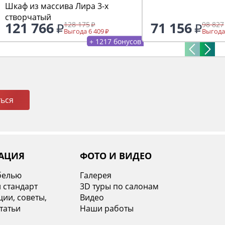
Шкаф из массива Лира 3-х
створчатый
121 766
71 156
128 175
98 827
Выгода 6 409
Выгода
+ 1217 бонусов
ься
АЦИЯ
ФОТО И ВИДЕО
белью
Галерея
 стандарт
3D туры по салонам
ии, советы,
Видео
татьи
Наши работы