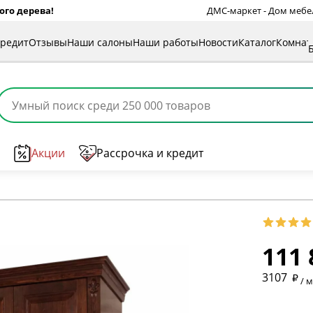
ого дерева!
ДМС-маркет - Дом мебели
кредит
Отзывы
Наши салоны
Наши работы
Новости
Каталог
Комна
Акции
Рассрочка и кредит
111 
* обязат
3107
/ 
* необяз