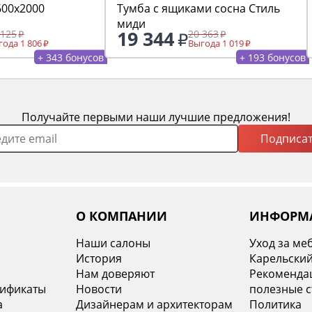
600х2000
Тумба с ящиками сосна Стиль
миди
19 344
 125
20 363
ода 1 806
Выгода 1 019
+ 343 бонусов
+ 193 бонусов
Получайте первыми наши лучшие предложения!
Подписат
О КОМПАНИИ
ИНФОРМ
Наши салоны
Уход за ме
История
Карельский
х
Нам доверяют
Рекомендац
тификаты
Новости
полезные с
а
Дизайнерам и архитекторам
Политика