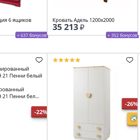
ия 6 ящиков
Кровать Адель 1200х2000
35 213
+ 637 бонусов
+ 352 бонусов
рованный
й 21 Пенни белый
-26%
-22%