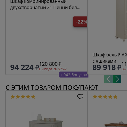
Шкаф комбинированный
двухстворчатый 21 Пенни белый
кварц/антик 24
-22%
Шкаф белый Ай
с ящиками
120 800
11
94 224
89 918
Выгода 26 576
Выг
+ 942 бонусов
С ЭТИМ ТОВАРОМ ПОКУПАЮТ