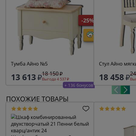
-25%
Тумба Айно №5
Стул Айно мягк
18 150
24
13 613
18 458
Выгода 4 537
Выг
+ 136 бонусов
ПОХОЖИЕ ТОВАРЫ