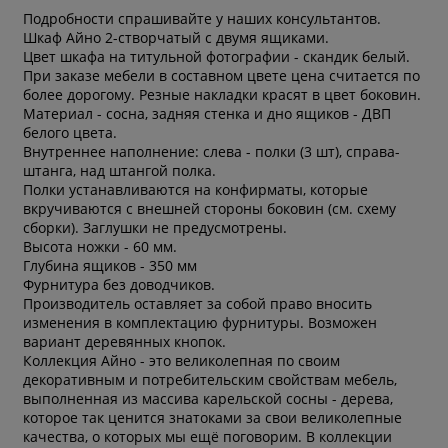
Подробности спрашивайте у наших консультантов.
Шкаф Айно 2-створчатый с двумя ящиками.
Цвет шкафа на титульной фотографии - скандик белый.
При заказе мебели в составном цвете цена считается по
более дорогому. Резные накладки красят в цвет боковин.
Материал - сосна, задняя стенка и дно ящиков - ДВП
белого цвета.
Внутреннее наполнение: слева - полки (3 шт), справа-
штанга, над штангой полка.
Полки устанавливаются на конфирматы, которые
вкручиваются с внешней стороны боковин (см. схему
сборки). Заглушки не предусмотрены.
Высота ножки - 60 мм.
Глубина ящиков - 350 мм
Фурнитура без доводчиков.
Производитель оставляет за собой право вносить
изменения в комплектацию фурнитуры. Возможен
вариант деревянных кнопок.
Коллекция Айно - это великолепная по своим
декоративным и потребительским свойствам мебель,
выполненная из массива карельской сосны - дерева,
которое так ценится знатоками за свои великолепные
качества, о которых мы ещё поговорим. В коллекции