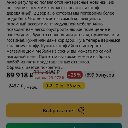
Айно регулярно появляются интересные новинки. Из
последних, отметим комоды, серванты и шкаф
деревянный (2 двери), о котором мы поговорим более
подробно. Что же касается самой коллекции, то
огромный ассортимент модульной мебели Айно
позволит вам легко обустроить любое помещение в
вашем доме, будь то спальня или детская, прихожая или
гостиная, кухня или даже коридор. Ну а теперь вернёмся
к нашему шкафу. Купить шкаф Айно в интернет-
магазине Дом Мебели из сосны вы можете по самой
выгодной цене. При этом вы также можете выбрать
любой из пяти представленных оттенков.
Образцы цветов покрытия .…
119 890
89 918
- 25 %
+899 бонусов
выгода 29 972
* обязательное поле
2497
0 ₽ - 0 % - 36 мес.
/ месяц
* необязательное поле
Выбрать цвет
* необязательное поле