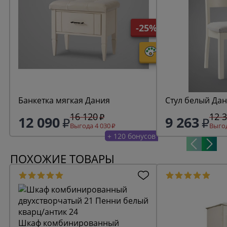
-25%
Банкетка мягкая Дания
Стул белый Да
16 120
12 
12 090
9 263
Выгода 4 030
Выгод
+ 120 бонусов
ПОХОЖИЕ ТОВАРЫ
Шкаф комбинированный