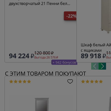
двухстворчатый 21 Пенни белый
кварц/антик 24
-22%
Шкаф белый Ай
с ящиками
120 800
11
94 224
89 918
Выгода 26 576
Выг
+ 942 бонусов
С ЭТИМ ТОВАРОМ ПОКУПАЮТ