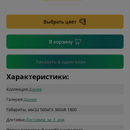
* необязательное поле
Выбрать цвет
* необязательное поле
В корзину
Подтвердить
Заказать в один клик
Характеристики:
Коллекция:
Дания
Галерея:
Дания
Габариты, мм:
Ш 560
x
Гл 360
x
В 1800
Доставка:
Доставим_за_3_дня
Форма поставки: В разобранном виде