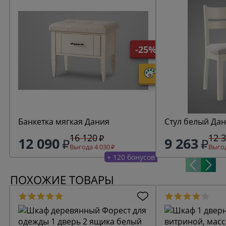
-25%
Банкетка мягкая Дания
Стул белый Да
16 120
12 
12 090
9 263
Выгода 4 030
Выгод
+ 120 бонусов
ПОХОЖИЕ ТОВАРЫ