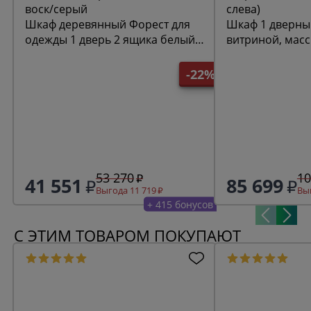
Шкаф деревянный Форест для
Шкаф 1 дверны
одежды 1 дверь 2 ящика белый
витриной, масс
воск/серый
слева)
-22%
53 270
10
41 551
85 699
Выгода 11 719
Выг
+ 415 бонусов
С ЭТИМ ТОВАРОМ ПОКУПАЮТ