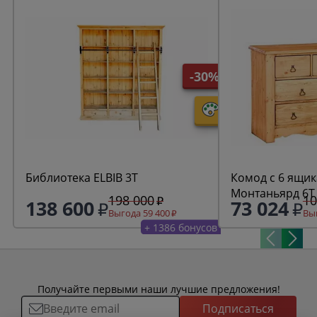
-30%
Библиотека ELBIB 3T
Комод с 6 ящик
Монтаньярд 6
198 000
10
138 600
73 024
Выгода 59 400
Выг
+ 1386 бонусов
Получайте первыми наши лучшие предложения!
Подписаться