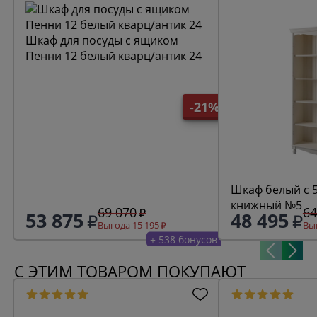
Шкаф для посуды с ящиком
Пенни 12 белый кварц/антик 24
-21%
Шкаф белый с 
книжный №5
69 070
64
53 875
48 495
Выгода 15 195
Выг
+ 538 бонусов
С ЭТИМ ТОВАРОМ ПОКУПАЮТ