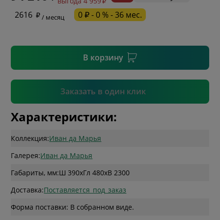
выгода 4 959
* необязательное поле
2616
0 ₽ - 0 % - 36 мес.
/ месяц
* необязательное поле
В корзину
Подтвердить
Заказать в один клик
Характеристики:
Коллекция:
Иван да Марья
Галерея:
Иван да Марья
Габариты, мм:
Ш 390
x
Гл 480
x
В 2300
Доставка:
Поставляется_под_заказ
Форма поставки: В собранном виде.