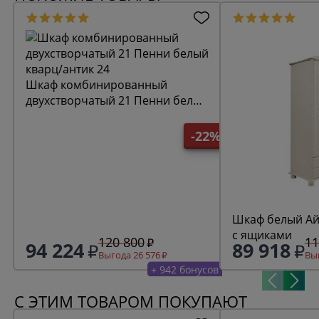
Шкаф комбинированный
двухстворчатый 21 Пенни белый
кварц/антик 24
-22%
Шкаф белый Ай
с ящиками
120 800
11
94 224
89 918
Выгода 26 576
Выг
+ 942 бонусов
С ЭТИМ ТОВАРОМ ПОКУПАЮТ