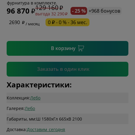
фурнитура в комплекте.
129 160
96 870
- 25 %
+968 бонусов
выгода 32 290
* необязательное поле
2690
0 ₽ - 0 % - 36 мес.
/ месяц
* необязательное поле
В корзину
Подтвердить
Заказать в один клик
Характеристики:
Коллекция:
Лебо
Галерея:
Лебо
Габариты, мм:
Ш 1580
x
Гл 665
x
В 2100
Доставка:
Доставим_сегодня