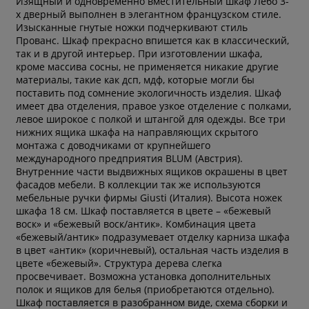
Изящный и одновременно вместительный шкаф Лебо 3-
х дверный выполнен в элегантном французском стиле.
Изысканные гнутые ножки подчеркивают стиль
Прованс. Шкаф прекрасно впишется как в классический,
так и в другой интерьер. При изготовлении шкафа,
кроме массива сосны, не применяется никакие другие
материалы, такие как дсп, мдф, которые могли бы
поставить под сомнение экологичность изделия. Шкаф
имеет два отделения, правое узкое отделение с полками,
левое широкое с полкой и штангой для одежды. Все три
нижних ящика шкафа на направляющих скрытого
монтажа с доводчиками от крупнейшего
международного предприятия BLUM (Австрия).
Внутренние части выдвижных ящиков окрашены в цвет
фасадов мебели. В коллекции так же используются
мебельные ручки фирмы Giusti (Италия). Высота ножек
шкафа 18 см. Шкаф поставляется в цвете – «бежевый
воск» и «бежевый воск/антик». Комбинация цвета
«бежевый/антик» подразумевает отделку карниза шкафа
в цвет «антик» (коричневый), остальная часть изделия в
цвете «бежевый». Структура дерева слегка
просвечивает. Возможна установка дополнительных
полок и ящиков для белья (приобретаются отдельно).
* обязательное поле
Шкаф поставляется в разобранном виде, схема сборки и