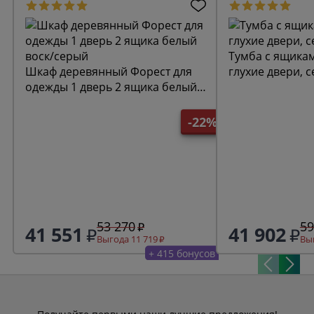
Тумба с ящика
Шкаф деревянный Форест для
глухие двери, 
одежды 1 дверь 2 ящика белый
воск/серый
-22%
53 270
59
41 551
41 902
Выгода 11 719
Выг
+ 415 бонусов