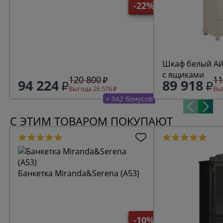
-22%
Шкаф белый Ай
с ящиками
120 800
11
94 224
89 918
Выгода 26 576
Выг
+ 942 бонусов
С ЭТИМ ТОВАРОМ ПОКУПАЮТ
Банкетка Miranda&Serena (A53)
-10%