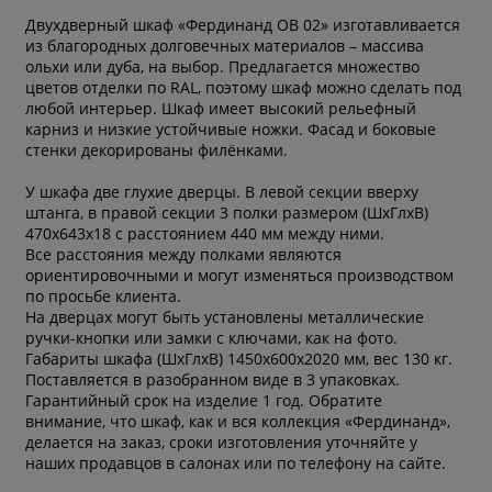
Двухдверный шкаф «Фердинанд ОВ 02» изготавливается
из благородных долговечных материалов – массива
ольхи или дуба, на выбор. Предлагается множество
цветов отделки по RAL, поэтому шкаф можно сделать под
любой интерьер. Шкаф имеет высокий рельефный
карниз и низкие устойчивые ножки. Фасад и боковые
стенки декорированы филёнками.
У шкафа две глухие дверцы. В левой секции вверху
штанга, в правой секции 3 полки размером (ШхГлхВ)
470х643х18 с расстоянием 440 мм между ними.
Все расстояния между полками являются
ориентировочными и могут изменяться производством
по просьбе клиента.
На дверцах могут быть установлены металлические
ручки-кнопки или замки с ключами, как на фото.
Габариты шкафа (ШхГлхВ) 1450х600х2020 мм, вес 130 кг.
Поставляется в разобранном виде в 3 упаковках.
Гарантийный срок на изделие 1 год. Обратите
внимание, что шкаф, как и вся коллекция «Фердинанд»,
делается на заказ, сроки изготовления уточняйте у
наших продавцов в салонах или по телефону на сайте.