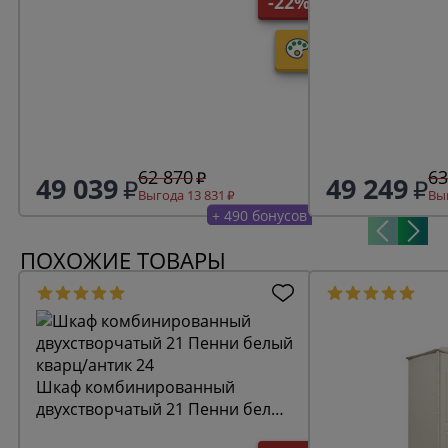
-22%
62 870
63
49 039
49 249
Выгода 13 831
Выг
+ 490 бонусов
ПОХОЖИЕ ТОВАРЫ
Шкаф комбинированный
двухстворчатый 21 Пенни белый
кварц/антик 24