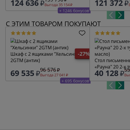
124 636
121 372
Выгода 35 154
+ 1246 бонусов
С ЭТИМ ТОВАРОМ ПОКУПАЮТ
-27%
Шкаф с 2 ящиками "Хельсинки"
2GTM (антик)
Стол письменн
«Рауна" 20 2-х 
96 576
55
69 535
40 128
масло)
Выгода 27 041
Выг
+ 695 бонусов