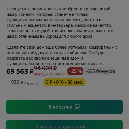
Не упустите возможность приобрести трёхдверный
шкаф «Сиело», который станет не только
функциональным элементом вашего дома, но и
стильным акцентом в интерьере. Высокое качество,
экологичность и удобство использования делают этот
шкаф отличным выбором для любого дома.
Сделайте свой дом ещё более уютным и комфортным с
помощью трёхдверного шкафа «Сиело». Он будет
* обязательное поле
радовать вас своим внешним видом и
функциональностью на протяжении многих лет.
94 003
69 563
- 25 %
+695 бонусов
выгода 24 440
* необязательное поле
1932
0 ₽ - 0 % - 36 мес.
/ месяц
* необязательное поле
В корзину
Подтвердить
Заказать в один клик