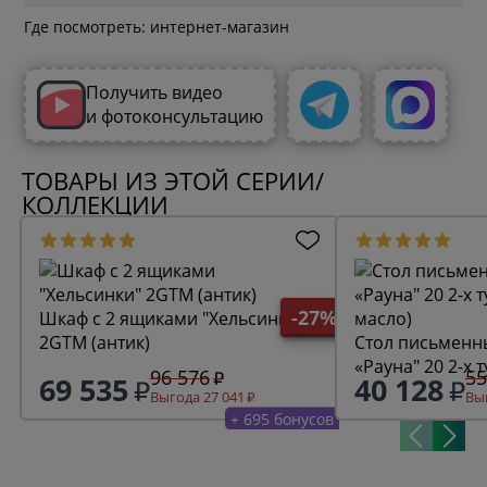
Где посмотреть: интернет-магазин
Получить видео
и фотоконсультацию
ТОВАРЫ ИЗ ЭТОЙ СЕРИИ/
КОЛЛЕКЦИИ
-27%
Шкаф с 2 ящиками "Хельсинки"
2GTM (антик)
Стол письменн
«Рауна" 20 2-х 
96 576
55
69 535
40 128
масло)
Выгода 27 041
Выг
+ 695 бонусов