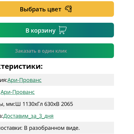
Выбрать цвет
ательное поле
В корзину
Подтвердить
Заказать в один клик
теристики:
ия:
Ари-Прованс
:
Ари-Прованс
ы, мм:
Ш 1130
x
Гл 630
x
В 2065
а:
Доставим_за_3_дня
оставки: В разобранном виде.