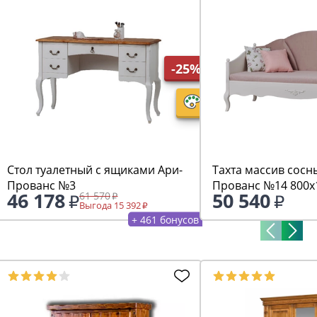
-25%
Стол туалетный с ящиками Ари-
Тахта массив сосн
Прованс №3
Прованс №14 800х
46 178
50 540
61 570
Выгода 15 392
+ 461 бонусов