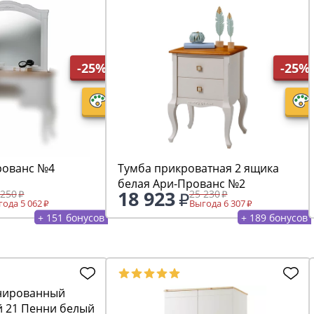
-25%
-25%
рованс №4
Тумба прикроватная 2 ящика
белая Ари-Прованс №2
18 923
 250
25 230
ода 5 062
Выгода 6 307
+ 151 бонусов
+ 189 бонусов