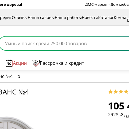
ого дерева!
ДМС-маркет - Дом мебели
кредит
Отзывы
Наши салоны
Наши работы
Новости
Каталог
Комна
Акции
Рассрочка и кредит
нс №4
↴
ВАНС №4
105 
* обязат
2928
/ 
* необяз