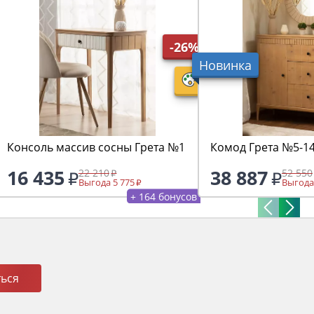
-26%
Новинка
Консоль массив сосны Грета №1
Комод Грета №5-1
16 435
38 887
22 210
52 550
Выгода 5 775
Выгода
+ 164 бонусов
ься