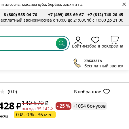
 из сосны, массива дуба, берёзы, ольхи и т.д.
8 (800) 555-04-76
+7 (499) 653-69-67
+7 (812) 748-26-45
ты
Бесплатный звонок
Москва с 10:00 до 21:00
Спб с 10:00 до 21:00
Войти
Избранное
Корзина
Заказать
бесплатный звонок
(0.0)
В избранное
140 570
428
- 25 %
+1054 бонусов
ельное поле
выгода 35 142
0 ₽ - 0 % - 36 мес.
месяц
ательное поле