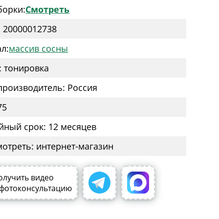
борки:
Смотреть
: 20000012738
л:
массив сосны
: тонировка
производитель: Россия
75
йный срок: 12 месяцев
мотреть: интернет-магазин
олучить видео
 фотоконсультацию