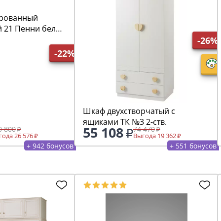
рованный
й 21 Пенни белый
-26%
-22%
Шкаф двухстворчатый с
ящиками ТК №3 2-ств.
55 108
0 800
74 470
ода 26 576
Выгода 19 362
+ 942 бонусов
+ 551 бонусов