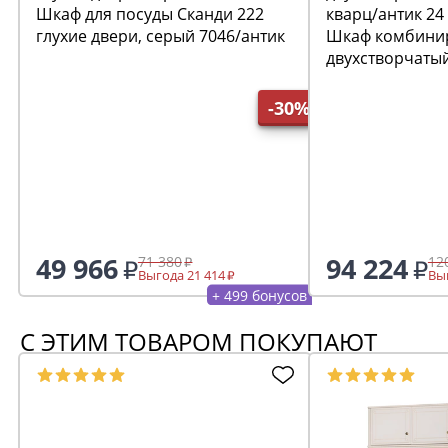
Шкаф для посуды Сканди 222
глухие двери, серый 7046/антик
Шкаф комбини
двухстворчаты
кварц/антик 24
-30%
49 966
94 224
71 380
12
Выгода 21 414
Выг
+ 499 бонусов
С ЭТИМ ТОВАРОМ ПОКУПАЮТ