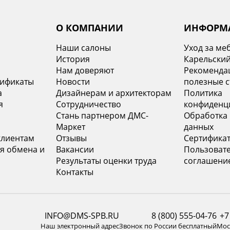
О КОМПАНИИ
ИНФОРМ
Наши салоны
Уход за ме
История
Карельский
х
Нам доверяют
Рекомендац
тификаты
Новости
полезные с
а
Дизайнерам и архитекторам
Политика
я
Сотрудничество
конфиденц
Стань партнером ДМС-
Обработка
Маркет
данных
клиентам
Отзывы
Сертифика
я обмена и
Вакансии
Пользоват
Результаты оценки труда
соглашени
Контакты
INFO@DMS-SPB.RU
8 (800) 555-04-76
+7
Наш электронный адрес
Звонок по России бесплатный
Моск