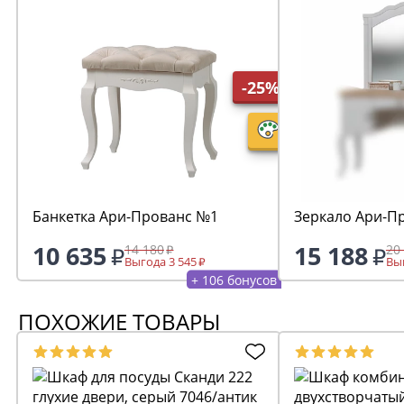
-25%
Банкетка Ари-Прованс №1
Зеркало Ари-П
10 635
15 188
14 180
20
Выгода 3 545
Выг
+ 106 бонусов
ПОХОЖИЕ ТОВАРЫ