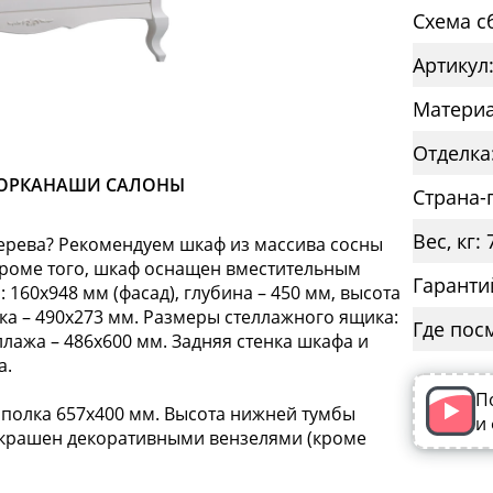
Схема с
Артикул
Материа
Отделка
ОРКА
НАШИ САЛОНЫ
Страна-
Вес, кг: 
ерева? Рекомендуем шкаф из массива сосны
Кроме того, шкаф оснащен вместительным
Гаранти
60х948 мм (фасад), глубина – 450 мм, высота
лка – 490х273 мм. Размеры стеллажного ящика:
Где пос
ллажа – 486х600 мм. Задняя стенка шкафа и
а.
П
 полка 657х400 мм. Высота нижней тумбы
и
 украшен декоративными вензелями (кроме