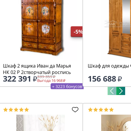
-5%
Шкаф 2 ящика Иван да Марья
Шкаф для одежды 
НК 02 Р 2створчатый роспись
322 391
156 688
339 359
Выгода 16 968
+ 3223 бонусов