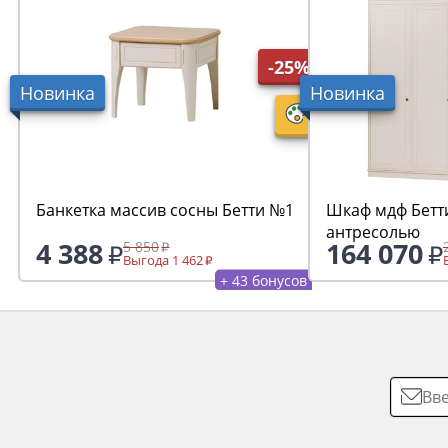
-25%
Новинка
Новинка
Банкетка массив сосны Бетти №1
Шкаф мдф Бетти
антресолью
4 388
164 070
5 850
Выгода 1 462
+ 43 бонусов