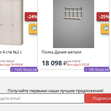
-24%
-25%
 4-ств №2 с
Полка Дания металл
18 098
218 760
24 130
Выгода 54 690
Выгода 6 032
+ 1640 бонусов
+ 180 бонусов
Получайте первыми наши лучшие предложения!
Подписат