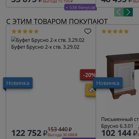
Выгода 15 195
Выг
+ 538 бонусов
С ЭТИМ ТОВАРОМ ПОКУПАЮТ
Буфет Брусно 2-х ств. 3.29.02
-20%
Новинка
Новинка
Письменный ст
Брусно 6.3.01
153 440
122 752
102 144
Выгода 30 688