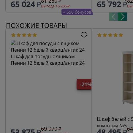
81 280
82
65 024
65 792
Выгода 16 256
Выг
+ 650 бонусов
ПОХОЖИЕ ТОВАРЫ
Шкаф для посуды с ящиком
Пенни 12 белый кварц/антик 24
-21%
Шкаф белый с 
книжный №5
69 070
64
53 875
48 495