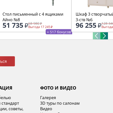
Стол письменный с 4 ящиками
Шкаф 3 створчаты
Айно №8
3-ств №6
51 735
96 255
68 980
128 34
Выгода 17 245
Выгода
+ 517 бонусов
ься
АЦИЯ
ФОТО И ВИДЕО
белью
Галерея
 стандарт
3D туры по салонам
ии, советы,
Видео