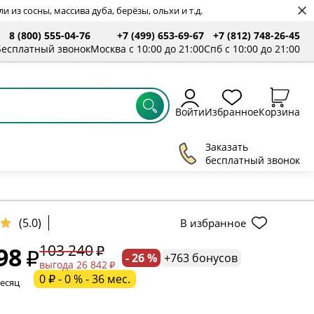
 из сосны, массива дуба, берёзы, ольхи и т.д.
8 (800) 555-04-76
+7 (499) 653-69-67
+7 (812) 748-26-45
ты
Бесплатный звонок
Москва с 10:00 до 21:00
Спб с 10:00 до 21:00
Войти
Избранное
Корзина
Заказать
бесплатный звонок
(5.0)
В избранное
103 240
98
- 26 %
+763 бонусов
ельное поле
выгода 26 842
0 ₽ - 0 % - 36 мес.
месяц
ательное поле