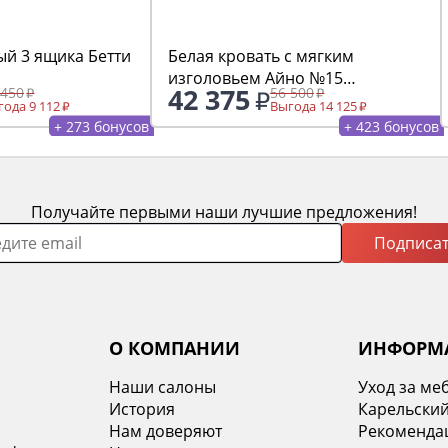
ый 3 ящика Бетти
Белая кровать с мягким
изголовьем Айно №15
42 375
 450
56 500
1600х2000
ода 9 112
Выгода 14 125
+ 273 бонусов
+ 423 бонусов
Получайте первыми наши лучшие предложения!
Подписат
О КОМПАНИИ
ИНФОРМ
Наши салоны
Уход за ме
История
Карельский
х
Нам доверяют
Рекомендац