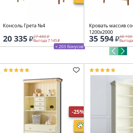
Консоль Грета №4
Кровать массив со
1200х2000
20 335
35 594
27 480
48 100
Выгода 7 145
Выгода
+ 203 бонусов
-25%