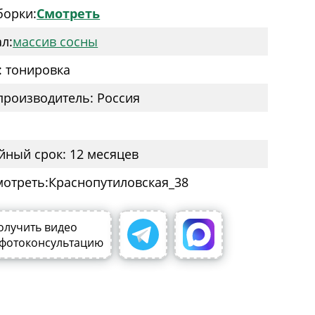
борки:
Смотреть
л:
массив сосны
: тонировка
производитель: Россия
йный срок: 12 месяцев
мотреть:
олучить видео
 фотоконсультацию