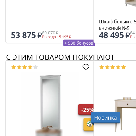
Шкаф белый с 
книжный №5
53 875
48 495
69 070
64
Выгода 15 195
Выг
+ 538 бонусов
С ЭТИМ ТОВАРОМ ПОКУПАЮТ
-25%
Новинка