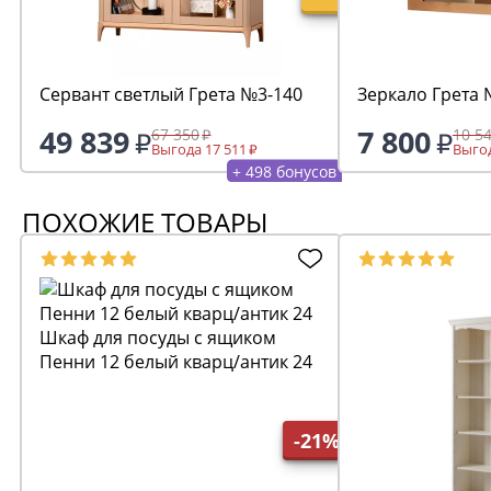
Сервант светлый Грета №3-140
Зеркало Грета
49 839
7 800
67 350
10 5
Выгода 17 511
Выгод
+ 498 бонусов
ПОХОЖИЕ ТОВАРЫ
Шкаф для посуды с ящиком
Пенни 12 белый кварц/антик 24
-21%