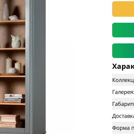
* необяз
Харак
Коллекц
Галерея
Габарит
Доставк
Форма п