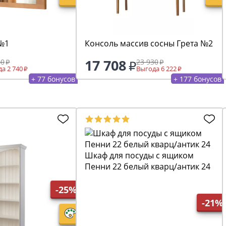
 №1
Консоль массив сосны Грета №2
17 708
40
23 930
а 2 740
Выгода 6 222
+ 77 бонусов
+ 177 бонусов
Шкаф для посуды с ящиком
Пенни 22 белый кварц/антик 24
-25%
-21%