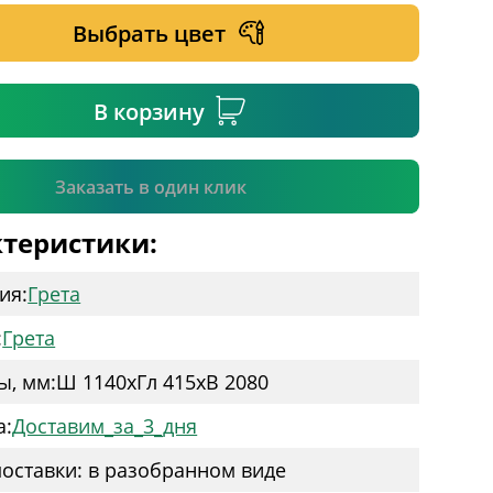
Выбрать цвет
ательное поле
В корзину
Подтвердить
Заказать в один клик
теристики:
ия:
Грета
:
Грета
ы, мм:
Ш 1140
x
Гл 415
x
В 2080
а:
Доставим_за_3_дня
оставки: в разобранном виде