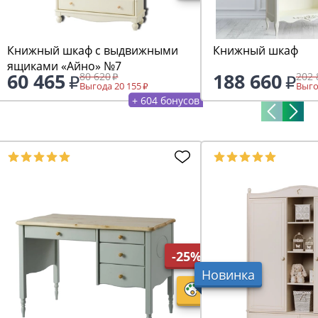
Книжный шкаф с выдвижными
Книжный шкаф
ящиками «Айно» №7
60 465
188 660
80 620
202 
Выгода 20 155
Выго
+ 604 бонусов
-25%
Новинка