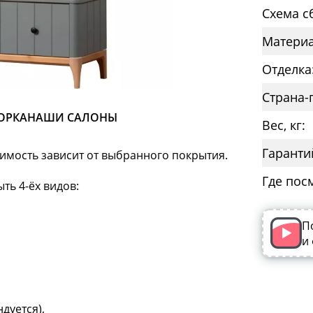
Схема с
Материа
Отделка
Страна-
ОРКА
НАШИ САЛОНЫ
Вес, кг:
Гаранти
оимость зависит от выбранного покрытия.
Где пос
ть 4-ёх видов:
П
и
дуется),