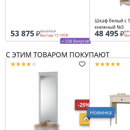
Шкаф белый с 
книжный №5
53 875
48 495
69 070
64
Выгода 15 195
Выг
+ 538 бонусов
С ЭТИМ ТОВАРОМ ПОКУПАЮТ
-25%
Новинка