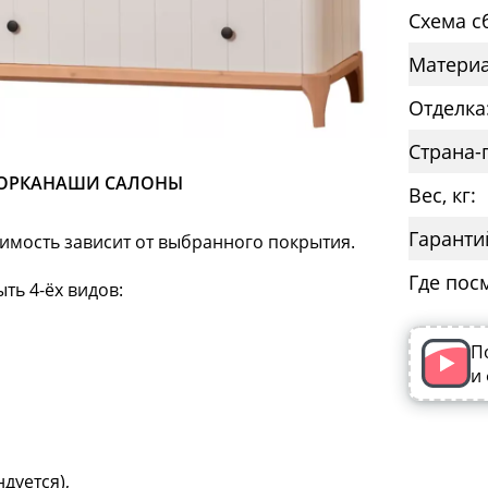
Схема с
Материа
Отделка
Страна-
ОРКА
НАШИ САЛОНЫ
Вес, кг:
Гаранти
оимость зависит от выбранного покрытия.
Где пос
ть 4-ёх видов:
П
и
дуется),