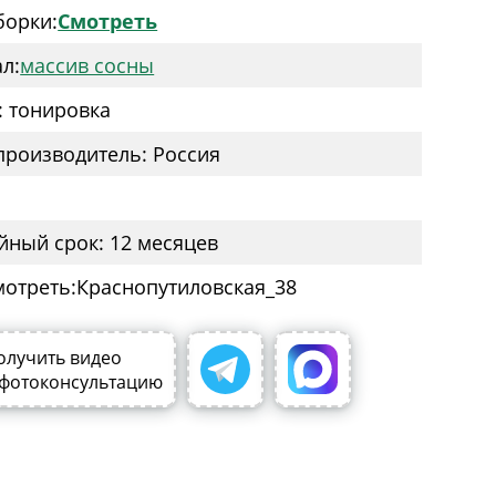
борки:
Смотреть
л:
массив сосны
: тонировка
производитель: Россия
йный срок: 12 месяцев
мотреть:
олучить видео
 фотоконсультацию