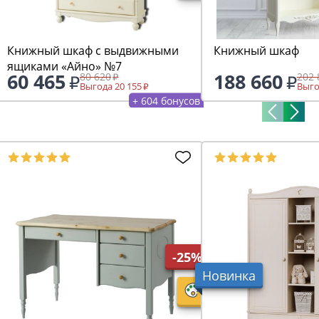
Книжный шкаф с выдвижными
Книжный шкаф
ящиками «Айно» №7
60 465
188 660
80 620
202 
Выгода 20 155
Выго
+ 604 бонусов
-25%
Новинка