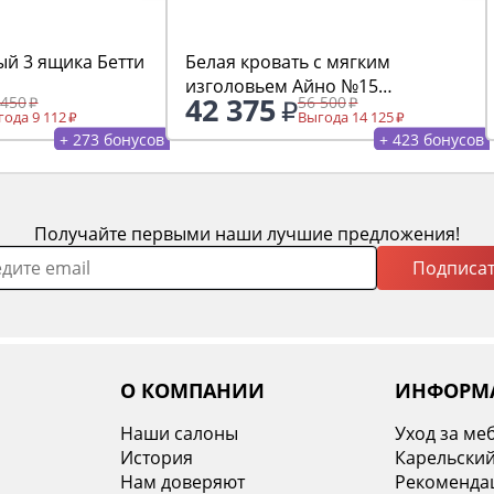
ый 3 ящика Бетти
Белая кровать с мягким
изголовьем Айно №15
42 375
 450
56 500
1600х2000
ода 9 112
Выгода 14 125
+ 273 бонусов
+ 423 бонусов
Получайте первыми наши лучшие предложения!
Подписат
О КОМПАНИИ
ИНФОРМ
Наши салоны
Уход за ме
История
Карельский
х
Нам доверяют
Рекомендац