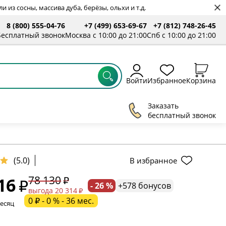
 из сосны, массива дуба, берёзы, ольхи и т.д.
8 (800) 555-04-76
+7 (499) 653-69-67
+7 (812) 748-26-45
ты
Бесплатный звонок
Москва с 10:00 до 21:00
Спб с 10:00 до 21:00
Войти
Избранное
Корзина
Заказать
бесплатный звонок
(5.0)
В избранное
78 130
16
- 26 %
+578 бонусов
ельное поле
выгода 20 314
0 ₽ - 0 % - 36 мес.
месяц
ательное поле