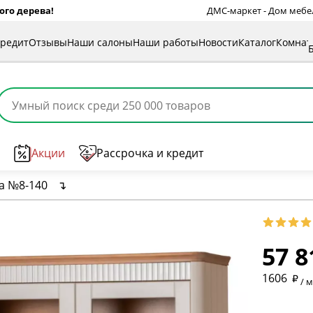
ого дерева!
ДМС-маркет - Дом мебели
кредит
Отзывы
Наши салоны
Наши работы
Новости
Каталог
Комна
Акции
Рассрочка и кредит
а №8-140
↴
57 8
* обязат
1606
/ 
* необяз