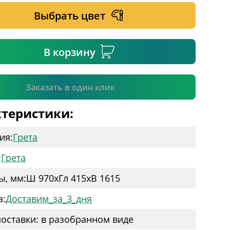
Выбрать цвет
ательное поле
В корзину
Подтвердить
Заказать в один клик
теристики:
ия:
Грета
:
Грета
ы, мм:
Ш 970
x
Гл 415
x
В 1615
а:
Доставим_за_3_дня
оставки: в разобранном виде