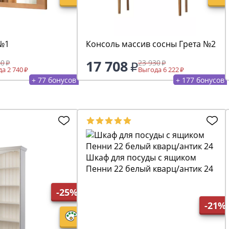
 №1
Консоль массив сосны Грета №2
17 708
40
23 930
а 2 740
Выгода 6 222
+ 77 бонусов
+ 177 бонусов
Шкаф для посуды с ящиком
Пенни 22 белый кварц/антик 24
-25%
-21%