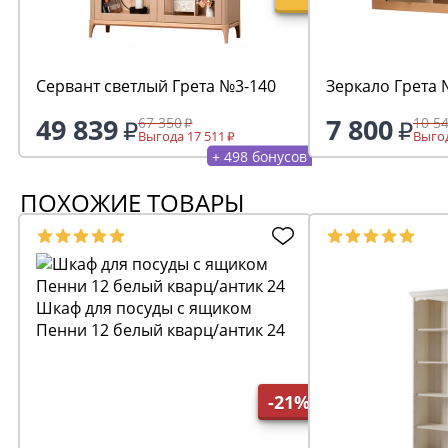
Сервант светлый Грета №3-140
Зеркало Грета
49 839
7 800
67 350
10 5
Выгода 17 511
Выгод
+ 498 бонусов
ПОХОЖИЕ ТОВАРЫ
Шкаф для посуды с ящиком
Пенни 12 белый кварц/антик 24
-21%