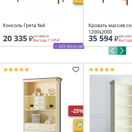
Консоль Грета №4
Кровать массив со
1200х2000
20 335
35 594
27 480
48 100
Выгода 7 145
Выгода
+ 203 бонусов
-25%