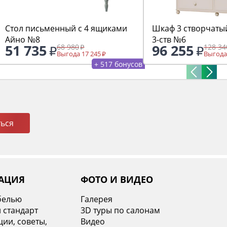
Стол письменный с 4 ящиками
Шкаф 3 створчаты
Айно №8
3-ств №6
51 735
96 255
68 980
128 34
Выгода 17 245
Выгода
+ 517 бонусов
ься
АЦИЯ
ФОТО И ВИДЕО
белью
Галерея
 стандарт
3D туры по салонам
ии, советы,
Видео