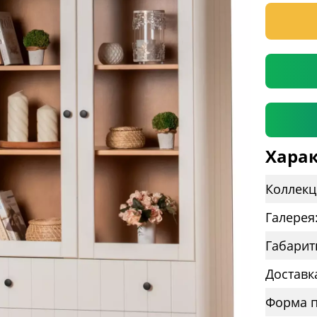
* необяз
Харак
Коллекц
Галерея
Габарит
Доставк
Форма п