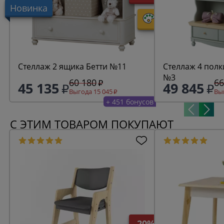
Новинка
Стеллаж 2 ящика Бетти №11
Стеллаж 4 полк
№3
60 180
66
45 135
49 845
Выгода 15 045
Выг
+ 451 бонусов
С ЭТИМ ТОВАРОМ ПОКУПАЮТ
-20%