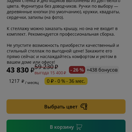
задняя стенка и дно ящиков выполнены из ДВП белого
цвета. Фурнитура без доводчиков. Ручки по выбору —
деревянные кнопки (по умолчанию), кружки, квадраты,
сердечки, запилы (на фото).
К стеллажу можно заказать крышу, но она не входит в
комплект. Рекомендуется профессиональная сборка.
Не упустите возможность приобрести качественный и
стильный стеллаж по выгодной цене! Закажите его
прямо сейчас и наслаждайтесь комфортом и уютом в
вашем доме или офисе!
59 230
43 830
- 26 %
+438 бонусов
выгода 15 400
* обязательное поле
1217
0 ₽ - 0 % - 36 мес.
/ месяц
* необязательное поле
Выбрать цвет
* необязательное поле
В корзину