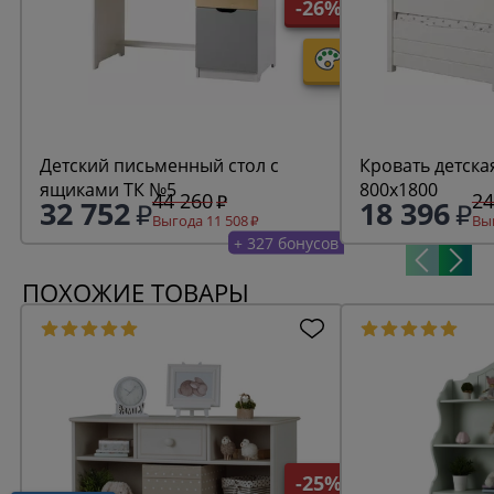
-26%
Детский письменный стол с
Кровать детска
ящиками ТК №5
800х1800
44 260
24
32 752
18 396
Выгода 11 508
Выг
+ 327 бонусов
ПОХОЖИЕ ТОВАРЫ
-25%