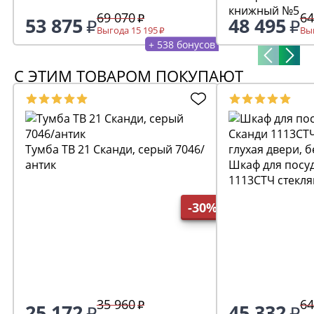
книжный №5
69 070
64
53 875
48 495
Выгода 15 195
Выг
+ 538 бонусов
С ЭТИМ ТОВАРОМ ПОКУПАЮТ
Тумба ТВ 21 Сканди, серый 7046/
антик
Шкаф для посу
1113СТЧ стекля
двери, белый/а
-30%
35 960
64
25 172
45 332