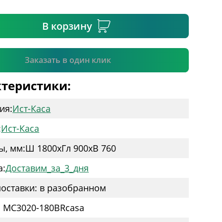
ательное поле
В корзину
Подтвердить
Заказать в один клик
теристики:
ия:
Ист-Каса
:
Ист-Каса
ы, мм:
Ш 1800
x
Гл 900
x
В 760
а:
Доставим_за_3_дня
оставки: в разобранном
: MC3020-180BRcasa