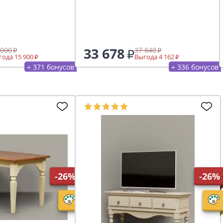
33 678
 000
37 840
ода 15 900
Выгода 4 162
+ 371 бонусов
+ 336 бонусов
-26%
-26%