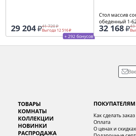
Стол массив со
обеденный 1-62
29 204
32 168
41 720
43
сосна
Выгода 12 516
Выг
+ 292 бонусов
ПОКУПАТЕЛЯМ
ТОВАРЫ
КОМНАТЫ
Как сделать заказ
КОЛЛЕКЦИИ
Оплата
НОВИНКИ
О ценах и скидка
РАСПРОДАЖА
Подарочные сер