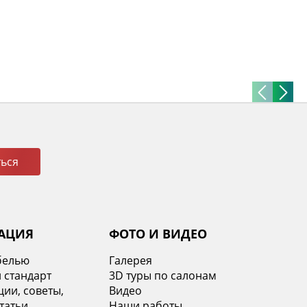
ься
АЦИЯ
ФОТО И ВИДЕО
белью
Галерея
 стандарт
3D туры по салонам
ии, советы,
Видео
татьи
Наши работы