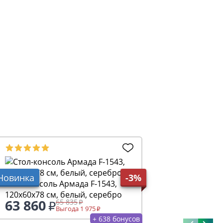
Новинка
-3%
Стол-консоль Армада F-1543,
120х60х78 см, белый, серебро
63 860
65 835
Выгода 1 975
+ 638 бонусов