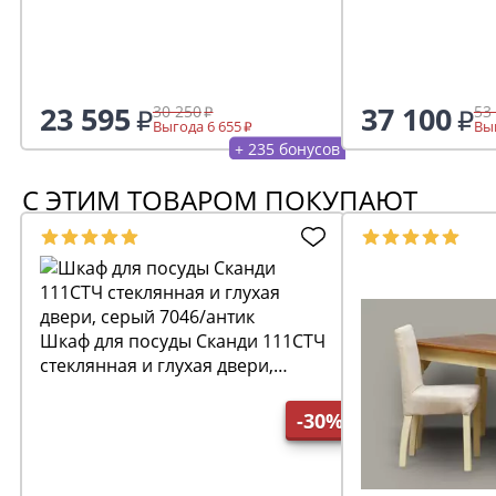
23 595
37 100
30 250
53
Выгода 6 655
Выг
+ 235 бонусов
С ЭТИМ ТОВАРОМ ПОКУПАЮТ
Шкаф для посуды Сканди 111СТЧ
стеклянная и глухая двери,
серый 7046/антик
-30%