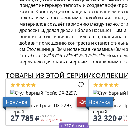
придает интерьеру теплоты и создает эффект р
камня. Конструкция оснащена основанием из
покрытием, дополненным ножкой из массива де
материалов создаёт гармонию между технологи
древесины, делая дизайн более насыщенным и 
впишется в интерьеры в стиле лофт, скандинав
добавит помещению контраста и станет стильны
см Столешница: 3мм испанская керамика+8мм з
1шт/3кор 187*97*6 72*59*25 125*57*9 Ножка: м
нержавеющая сталь с черным порошковым покр
ТОВАРЫ ИЗ ЭТОЙ СЕРИИ/КОЛЛЕКЦ
Новинка
-3%
Новинка
Стул барный Грейс DX-2297,
Стул барный Пр
серый
серый
27 785
32 320
28 644
33
Выгода 859
Выг
+ 277 бонусов