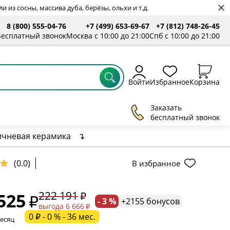
 из сосны, массива дуба, берёзы, ольхи и т.д.
8 (800) 555-04-76
+7 (499) 653-69-67
+7 (812) 748-26-45
ты
Бесплатный звонок
Москва с 10:00 до 21:00
Спб с 10:00 до 21:00
Войти
Избранное
Корзина
Заказать
бесплатный звонок
ичневая керамика
↴
(0.0)
В избранное
ельное поле
222 191
525
- 3 %
+2155 бонусов
ательное поле
выгода 6 666
0 ₽ - 0 % - 36 мес.
месяц