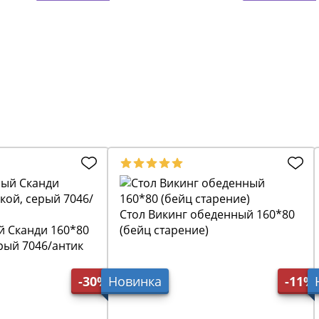
Стол Викинг обеденный 160*80
й Сканди 160*80
(бейц старение)
ерый 7046/антик
-30%
Новинка
-11%