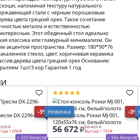
оскоши, напоминая текстуру натурального
 нержавеющей стали с черным порошковым
рева цвета грецкий орех. Такое сочетание
чностью металла и естественностью
интересным. Этот обеденный стол идеально
ская классика или гламурный минимализм. Он
м акцентом пространства. Размер: 180*90*76
акаленное стекло, цвет: коричневая керамика
ассив дерева цвета грецкий орех Основание:
ытием 1шт/3 кор Гарантия 1 год
ИИ
-3%
Новинка
-3%
если DX-2296-1.1,
Стол-консоль Рокки MJ-001,
120х55х76 см, белый/золото
56 672
 320
58 425
ода 1 000
Выгода 1 753
+ 323 бонусов
+ 566 бонусов