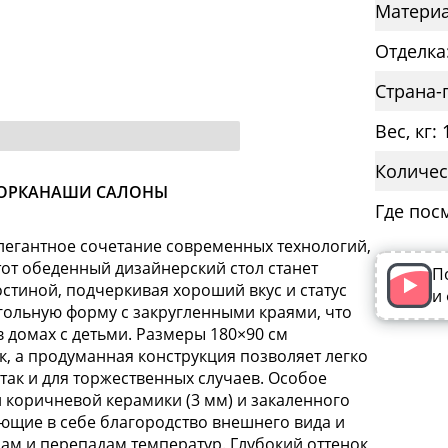
Материа
Отделка
Страна-
Вес, кг: 
Количес
ОРКА
НАШИ САЛОНЫ
Где пос
легантное сочетание современных технологий,
от обеденный дизайнерский стол станет
П
стиной, подчеркивая хороший вкус и статус
и
гольную форму с закругленными краями, что
в домах с детьми. Размеры 180×90 см
, а продуманная конструкция позволяет легко
 так и для торжественных случаев. Особое
 коричневой керамики (3 мм) и закаленного
ающие в себе благородство внешнего вида и
ам и перепадам температур. Глубокий оттенок