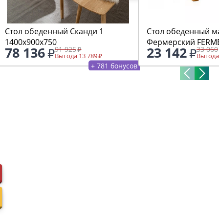
Стол обеденный Сканди 1
Стол обеденный м
1400x900x750
Фермерский FERME
78 136
23 142
91 925
33 060
х 80
Выгода 13 789
Выгода
+ 781 бонусов