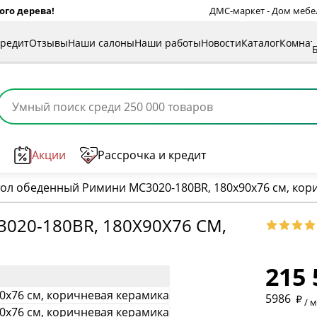
ого дерева!
ДМС-маркет - Дом мебели
кредит
Отзывы
Наши салоны
Наши работы
Новости
Каталог
Комна
Акции
Рассрочка и кредит
тол обеденный Римини MC3020-180BR, 180х90х76 см, кор
20-180BR, 180Х90Х76 СМ,
* обязат
215 
* необяз
5986
/ 