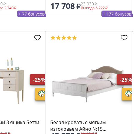
17 708
40
23 930
а 2 740
Выгода 6 222
+ 77 бонусов
+ 177 бонусов
-25%
-25%
ый 3 ящика Бетти
Белая кровать с мягким
изголовьем Айно №15
 450
56 500