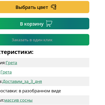
Выбрать цвет
ательное поле
В корзину
Подтвердить
Заказать в один клик
теристики:
ия:
Грета
:
Грета
а:
Доставим_за_3_дня
оставки: в разобранном виде
л:
массив сосны