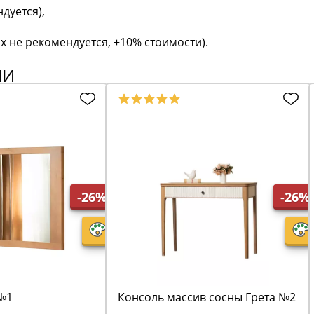
дуется),
х не рекомендуется, +10% стоимости).
ИИ
-26%
-26%
 №1
Консоль массив сосны Грета №2