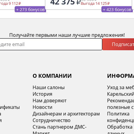
42 375
1600х2000
ода 9 112
Выгода 14 125
+ 273 бонусов
+ 423 бонусов
Получайте первыми наши лучшие предложения!
Подписат
О КОМПАНИИ
ИНФОРМ
Наши салоны
Уход за ме
История
Карельский
х
Нам доверяют
Рекомендац
тификаты
Новости
полезные с
а
Дизайнерам и архитекторам
Политика
я
Сотрудничество
конфиденц
Стань партнером ДМС-
Обработка
Маркет
данных