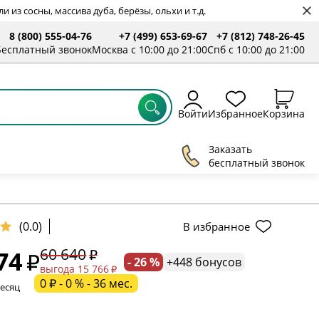
 из сосны, массива дуба, берёзы, ольхи и т.д.
8 (800) 555-04-76
+7 (499) 653-69-67
+7 (812) 748-26-45
ты
Бесплатный звонок
Москва с 10:00 до 21:00
Спб с 10:00 до 21:00
Войти
Избранное
Корзина
Заказать
бесплатный звонок
(0.0)
В избранное
60 640
74
- 26 %
+448 бонусов
ельное поле
выгода 15 766
0 ₽ - 0 % - 36 мес.
месяц
ательное поле