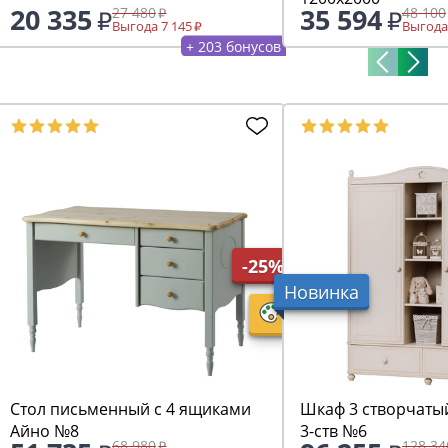
20 335
35 594
27 480
48 100
Выгода 7 145
Выгода
+ 203 бонусов
-25%
Новинка
Стол письменный с 4 ящиками
Шкаф 3 створчаты
Айно №8
3-ств №6
68 980
128 34