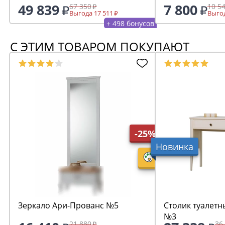
49 839
7 800
67 350
10 5
Выгода 17 511
Выгод
+ 498 бонусов
С ЭТИМ ТОВАРОМ ПОКУПАЮТ
-25%
Новинка
Зеркало Ари-Прованс №5
Столик туалетн
№3
21 880
36