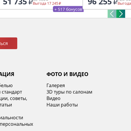
51 735
96 255
Выгода 17 245
Выгода
+ 517 бонусов
ься
АЦИЯ
ФОТО И ВИДЕО
белью
Галерея
 стандарт
3D туры по салонам
ии, советы,
Видео
татьи
Наши работы
иальности
 персональных