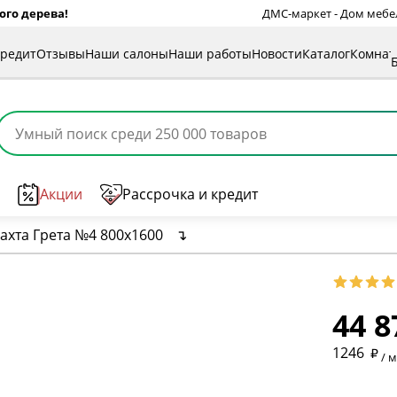
ого дерева!
ДМС-маркет - Дом мебели
кредит
Отзывы
Наши салоны
Наши работы
Новости
Каталог
Комна
Акции
Рассрочка и кредит
ахта Грета №4 800х1600
↴
44 8
* обязат
1246
/ 
* необяз