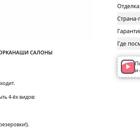
Отделка
Страна-
Гаранти
Где пос
ОРКА
НАШИ САЛОНЫ
П
и
ходит.
ть 4-ёх видов:
резеровки!).