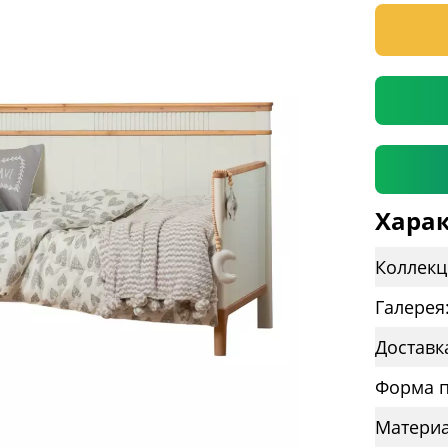
* необяз
Харак
Коллекц
Галерея
Доставк
Форма п
Материа