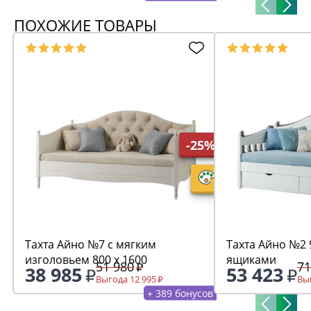
ПОХОЖИЕ ТОВАРЫ
-25%
Тахта Айно №7 с мягким
Тахта Айно №2 9
изголовьем 800 х 1600
ящиками
51 980
71
38 985
53 423
Выгода 12 995
Выг
+ 389 бонусов