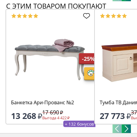
С ЭТИМ ТОВАРОМ ПОКУПАЮТ
-25%
Банкетка Ари-Прованс №2
Тумба ТВ Дани
17 690
37
13 268
27 773
Выгода 4 422
Выг
+ 132 бонусов