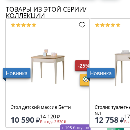
ТОВАРЫ ИЗ ЭТОЙ СЕРИИ/
КОЛЛЕКЦИИ
-25%
Новинка
Новинка
Стол детский массив Бетти
Столик туалетн
№1
14 120
17
10 590
12 758
Выгода 3 530
Выг
+ 105 бонусов