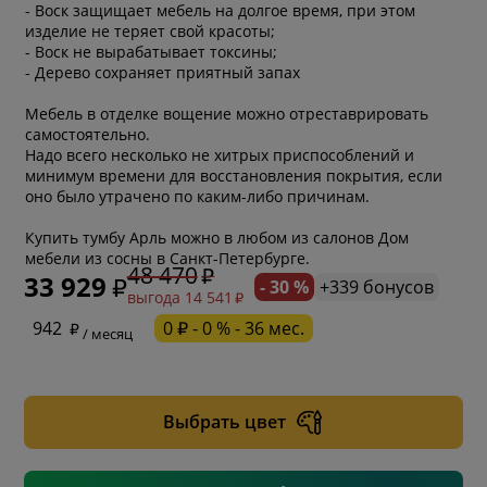
- Воск защищает мебель на долгое время, при этом
изделие не теряет свой красоты;
- Воск не вырабатывает токсины;
- Дерево сохраняет приятный запах
Мебель в отделке вощение можно отреставрировать
самостоятельно.
Надо всего несколько не хитрых приспособлений и
минимум времени для восстановления покрытия, если
оно было утрачено по каким-либо причинам.
Купить тумбу Арль можно в любом из салонов Дом
мебели из сосны в Санкт-Петербурге.
48 470
33 929
- 30 %
+339 бонусов
выгода 14 541
* обязательное поле
942
0 ₽ - 0 % - 36 мес.
/ месяц
* необязательное поле
Выбрать цвет
* необязательное поле