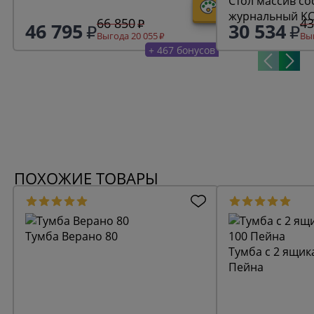
Стол массив со
журнальный KC
66 850
43
46 795
30 534
Выгода 20 055
Выг
+ 467 бонусов
ПОХОЖИЕ ТОВАРЫ
Тумба Верано 80
Тумба с 2 ящик
Пейна