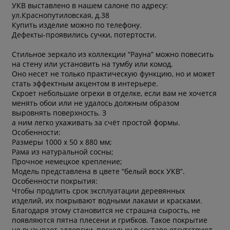
УКВ выставлено в нашем салоне по адресу:
ул.Краснопутиловская, д.38
Купить изделие можно по телефону.
Дефекты-проявились сучки, потертости.
Стильное зеркало из коллекции “Рауна” можно повесить
на стену или установить на тумбу или комод.
Оно несет не только практическую функцию, но и может
стать эффектным акцентом в интерьере.
Скроет небольшие огрехи в отделке, если вам не хочется
менять обои или не удалось должным образом
выровнять поверхность. З
а ним легко ухаживать за счёт простой формы.
Особенности:
Размеры 1000 х 50 х 880 мм;
Рама из натуральной сосны;
Прочное немецкое крепление;
Модель представлена в цвете “белый воск УКВ”.
Особенности покрытия:
Чтобы продлить срок эксплуатации деревянных
изделий, их покрывают водными лаками и красками.
Благодаря этому становится не страшна сырость, не
появляются пятна плесени и грибков. Такое покрытие
* обязательное поле
не вызывает аллергии, поскольку в составе отсутствуют