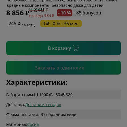
вредные компоненты. Безопасно даже для детей.
9 840
8 856
- 10 %
+88 бонусов
выгода 984
* необязательное поле
246
0 ₽ - 0 % - 36 мес.
/ месяц
* необязательное поле
В корзину
Подтвердить
Заказать в один клик
Характеристики:
Габариты, мм:
Ш 1000
x
Гл 50
x
В 880
Доставка:
Доставим_сегодня
Форма поставки: В собранном виде
Материал:
Сосна