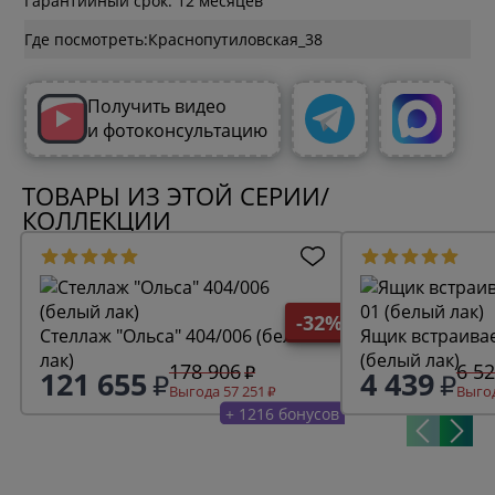
Гарантийный срок: 12 месяцев
Где посмотреть:
Получить видео
и фотоконсультацию
ТОВАРЫ ИЗ ЭТОЙ СЕРИИ/
КОЛЛЕКЦИИ
-32%
Стеллаж "Ольса" 404/006 (белый
Ящик встраива
лак)
(белый лак)
178 906
6 5
121 655
4 439
Выгода 57 251
Выгод
+ 1216 бонусов