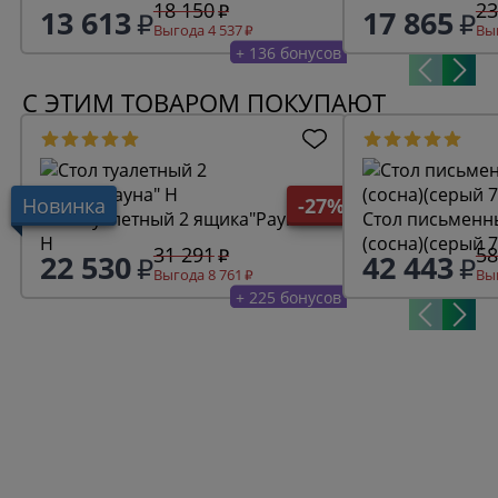
18 150
23
13 613
17 865
Выгода 4 537
Выг
+ 136 бонусов
С ЭТИМ ТОВАРОМ ПОКУПАЮТ
Новинка
-27%
Стол туалетный 2 ящика"Рауна"
Стол письменны
Н
(сосна)(серый 7
31 291
58
22 530
42 443
Выгода 8 761
Выг
+ 225 бонусов