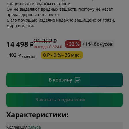
специальным водным составом.
Он не выделяют вредных веществ, поэтому не несет
вреда здоровью человека.
С его помощью изделие надежно защищено от грязи,
жира и влаги.
* обязательное поле
21 322
14 498
- 32 %
+144 бонусов
выгода 6 824
* необязательное поле
402
0 ₽ - 0 % - 36 мес.
/ месяц
* необязательное поле
В корзину
Подтвердить
Заказать в один клик
Характеристики:
Коллекция:
Ольса