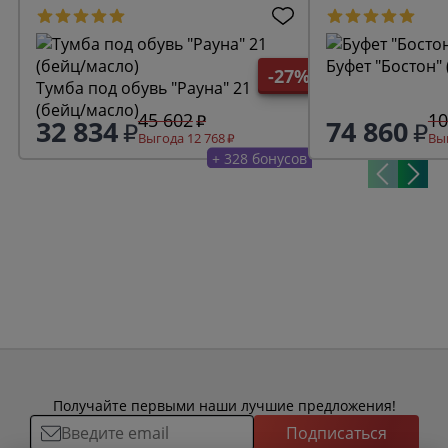
Буфет "Бостон" 
-27%
Тумба под обувь "Рауна" 21
(бейц/масло)
45 602
10
32 834
74 860
Выгода 12 768
Выг
+ 328 бонусов
Получайте первыми наши лучшие предложения!
Подписаться