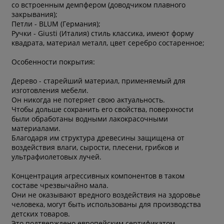
со встроенным демпфером (доводчиком плавного
закрывания);
Петли - BLUM (Германия);
Ручки - Giusti (Италия) стиль классика, имеют форму
квадрата, материал металл, цвет серебро состаренное;
Особенности покрытия:
Дерево - старейший материал, применяемый для
изготовления мебели.
Он никогда не потеряет свою актуальность.
Чтобы дольше сохранить его свойства, поверхности
были обработаны водными лакокрасочными
материалами.
Благодаря им структура древесины защищена от
воздействия влаги, сырости, плесени, грибков и
ультрафиолетовых лучей.
Концентрация агрессивных компонентов в таком
составе чрезвычайно мала.
Они не оказывают вредного воздействия на здоровье
человека, могут быть использованы для производства
детских товаров.
* обязательное поле
Это подтверждено европейским сертификатом