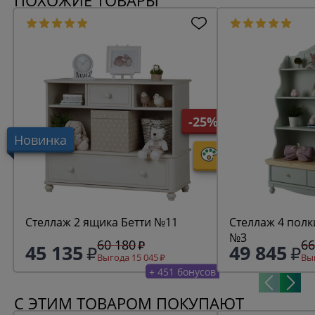
ПОХОЖИЕ ТОВАРЫ
-25%
Новинка
Стеллаж 2 ящика Бетти №11
Стеллаж 4 полк
№3
60 180
66
45 135
49 845
Выгода 15 045
Выг
+ 451 бонусов
С ЭТИМ ТОВАРОМ ПОКУПАЮТ