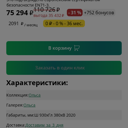
безопасности EN71-3.
110 726
75 294
- 31 %
+752 бонусов
выгода 35 432
* необязательное поле
2091
0 ₽ - 0 % - 36 мес.
/ месяц
* необязательное поле
В корзину
Подтвердить
Заказать в один клик
Характеристики:
Коллекция:
Ольса
Галерея:
Ольса
Габариты, мм:
Ш 930
x
Гл 380
x
В 2020
Доставка:
Доставим_за_3_дня