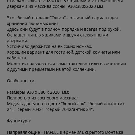
Стеллаж "Ольса" 202/014 с 5 ящиками и 2 стеклянными
дверками из массива сосны, 930х380х2020 мм
Этот белый стеллаж “Ольса” - отличный вариант для
хранения любимых книг.
Здесь они будут в полном порядке и всегда под рукой.
Оснащен пятью ящиками и двумя стеклянными
дверками.
Устойчиво держится на высоких ножках.
Хороший вариант для гостиной, детской комнаты или
кабинета.
Может использоваться самостоятельно или в сочетании
с другими предметами из этой коллекции.
Особенности:
Размеры 930 х 380 х 2020 мм;
Полностью из соснового массива;
Модель доступна в цвете “белый лак”, "белый лак/антик
24", "серый 7042", "серый 7042/антик 24".
Фурнитура:
Направляющие - HAFELE (Германия), скрытого монтажа