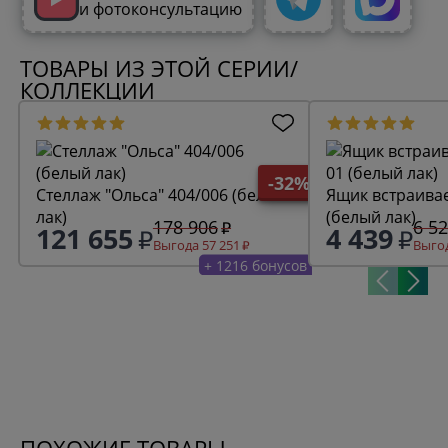
и фотоконсультацию
ТОВАРЫ ИЗ ЭТОЙ СЕРИИ/
КОЛЛЕКЦИИ
-32%
Стеллаж "Ольса" 404/006 (белый
Ящик встраива
лак)
(белый лак)
178 906
6 5
121 655
4 439
Выгода 57 251
Выгод
+ 1216 бонусов