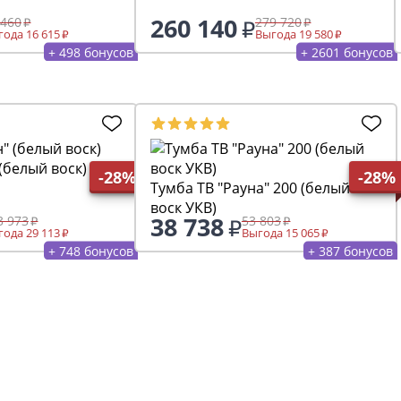
260 140
 460
279 720
ода 16 615
Выгода 19 580
+ 498 бонусов
+ 2601 бонусов
(белый воск)
-28%
-28%
Тумба ТВ "Рауна" 200 (белый
воск УКВ)
38 738
3 973
53 803
ода 29 113
Выгода 15 065
+ 748 бонусов
+ 387 бонусов