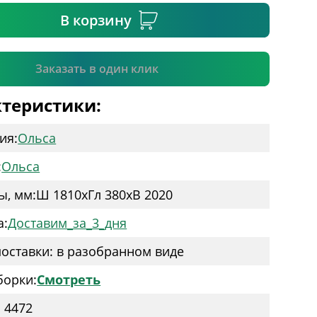
В корзину
Подтвердить
Заказать в один клик
теристики:
ия:
Ольса
:
Ольса
ы, мм:
Ш 1810
x
Гл 380
x
В 2020
а:
Доставим_за_3_дня
оставки: в разобранном виде
борки:
Смотреть
: 4472