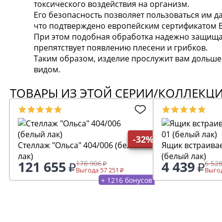
токсического воздействия на организм.
Его безопасность позволяет пользоваться им д
что подтверждено европейским сертификатом E
При этом подобная обработка надежно защищае
препятствует появлению плесени и грибков.
Таким образом, изделие прослужит вам дольш
видом.
ТОВАРЫ ИЗ ЭТОЙ СЕРИИ/КОЛЛЕКЦ
-32%
Стеллаж "Ольса" 404/006 (белый
Ящик встраива
лак)
(белый лак)
121 655
4 439
178 906
6 52
Выгода 57 251
Выгод
+ 1216 бонусов