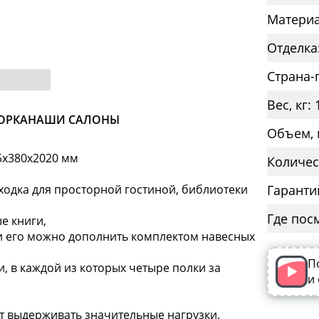
Материа
Отделка
Страна-
Вес, кг: 
ОРКА
НАШИ САЛОНЫ
Объем, м
15x380x2020 мм
Количес
ходка для просторной гостиной, библиотеки
Гаранти
Где пос
е книги,
ии его можно дополнить комплектом навесных
П
, в каждой из которых четыре полки за
и
т выдерживать значительные нагрузки.