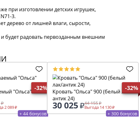
аже при изготовлении детских игрушек,
N71-3.
т дерево от лишней влаги, сырости,
е и будет радовать первозданным внешним
ИИ
-32%
-32%
емый "Ольса" 01
Кровать "Ольса" 900 (белый лак/
антик 24)
30 025
8
44 155
а 2 089
Выгода 14 130
+ 44 бонусов
+ 300 бонусов