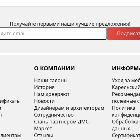
Получайте первыми наши лучшие предложения!
Подписат
О КОМПАНИИ
ИНФОРМ
Наши салоны
Уход за ме
История
Карельский
х
Нам доверяют
Рекомендац
тификаты
Новости
полезные с
а
Дизайнерам и архитекторам
Политика
я
Сотрудничество
конфиденц
Стань партнером ДМС-
Обработка
Маркет
данных
клиентам
Отзывы
Сертифика