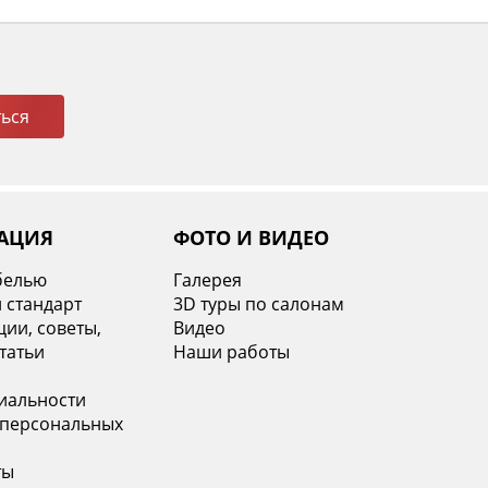
ься
АЦИЯ
ФОТО И ВИДЕО
белью
Галерея
 стандарт
3D туры по салонам
ии, советы,
Видео
татьи
Наши работы
иальности
 персональных
ты