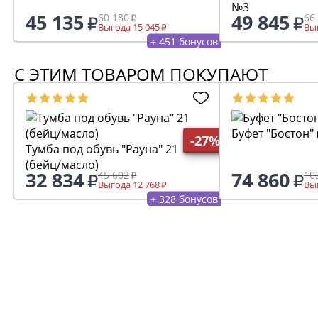
№3
45 135
49 845
60 180
66
Выгода 15 045
Выг
+ 451 бонусов
С ЭТИМ ТОВАРОМ ПОКУПАЮТ
Буфет "Бостон" 
-27%
Тумба под обувь "Рауна" 21
(бейц/масло)
32 834
74 860
45 602
10
Выгода 12 768
Выг
+ 328 бонусов