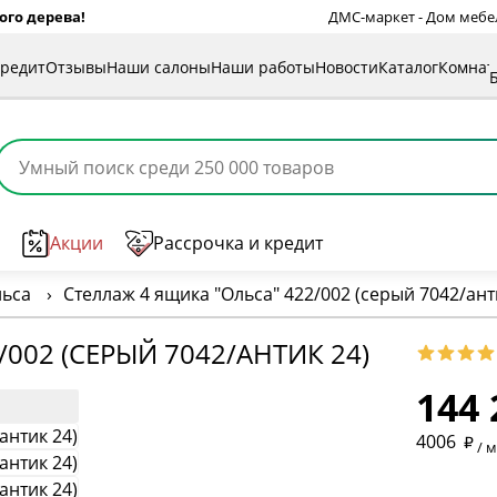
ого дерева!
ДМС-маркет - Дом мебели
кредит
Отзывы
Наши салоны
Наши работы
Новости
Каталог
Комна
Акции
Рассрочка и кредит
льса
›
Стеллаж 4 ящика "Ольса" 422/002 (серый 7042/ант
* обязат
002 (СЕРЫЙ 7042/АНТИК 24)
144 
* необяз
4006
/ 
* необяз