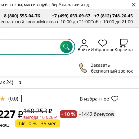
 из сосны, массива дуба, берёзы, ольхи и т.д.
8 (800) 555-04-76
+7 (499) 653-69-67
+7 (812) 748-26-45
ты
Бесплатный звонок
Москва с 10:00 до 21:00
Спб с 10:00 до 21:00
Войти
Избранное
Корзина
Заказать
бесплатный звонок
ик 24)
↴
ельное поле
(0.0)
В избранное
160 253
227
- 10 %
+1442 бонусов
ательное поле
выгода 16 026
0 ₽ - 0 % - 36 мес.
месяц
ательное поле