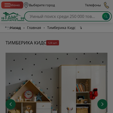
Спб с 10:00 до 21:00
Меню
Выберите город
Телефоны
Назад
›
Главная
›
Тимберика Кидс
↴
ТИМБЕРИКА КИДС
124 шт.