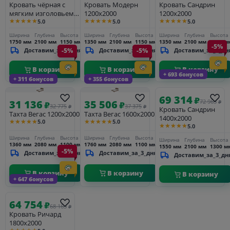
Кровать чёрная с
Кровать Модерн
Кровать Сандрин
мягким изголовьем
1200х2000
1200х2000
★★★★★
★★★★★
★★★★★
5.0
5.0
5.0
Палермо 1600х2000
Ширина
Глубина
Высота
Ширина
Глубина
Высота
Ширина
Глубина
Высота
1750 мм
2100 мм
1150 мм
1350 мм
2100 мм
1150 мм
1350 мм
2100 мм
1300 м
-5%
Доставим_за_3_дня
-5%
Доставим_за_3_дня
-5%
Доставим_за_3_дн
В корзину
В корзину
В корзину
+ 693 бонусов
+ 311 бонусов
+ 355 бонусов
69 314
₽
31 136
35 506
72 963
₽
₽
₽
32 775
37 375
₽
₽
Кровать Сандрин
Тахта Вегас 1200х2000
Тахта Вегас 1600х2000
1400х2000
★★★★★
★★★★★
5.0
5.0
★★★★★
5.0
Ширина
Глубина
Высота
Ширина
Глубина
Высота
Ширина
Глубина
Высота
1360 мм
2080 мм
1100 мм
1760 мм
2080 мм
1100 мм
1550 мм
2100 мм
1300 м
-5%
Доставим_за_3_дня
Доставим_за_3_дня
Доставим_за_3_дн
В корзину
В корзину
В корзину
+ 647 бонусов
64 754
₽
68 163
₽
Кровать Ричард
1800х2000