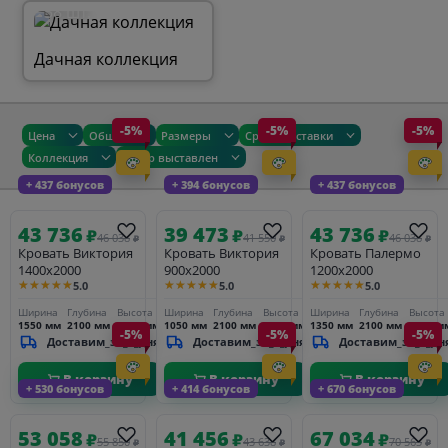
58 шт.
Дачная коллекция
-5%
-5%
-5%
Цена
Общие
Размеры
Сроки доставки
Коллекция
Товар выставлен
+ 437 бонусов
+ 394 бонусов
+ 437 бонусов
43 736
39 473
43 736
₽
₽
₽
46 038
41 550
46 038
₽
₽
₽
Кровать Виктория
Кровать Виктория
Кровать Палермо
1400х2000
900х2000
1200х2000
★★★★★
★★★★★
★★★★★
5.0
5.0
5.0
Ширина
Глубина
Высота
Ширина
Глубина
Высота
Ширина
Глубина
Высота
1550 мм
2100 мм
1150 мм
1050 мм
2100 мм
1150 мм
1350 мм
2100 мм
1150 м
-5%
-5%
-5%
Доставим_за_3_дня
Доставим_за_3_дня
Доставим_за_3_дн
В корзину
В корзину
В корзину
+ 530 бонусов
+ 414 бонусов
+ 670 бонусов
53 058
41 456
67 034
₽
₽
₽
55 850
43 638
70 563
₽
₽
₽