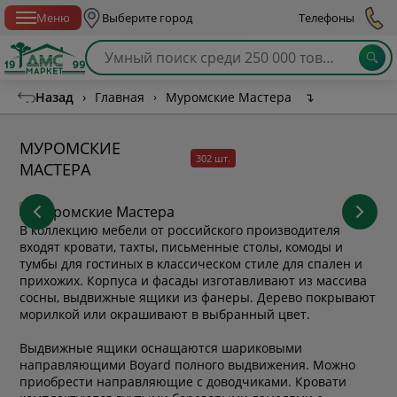
Спб с 10:00 до 21:00
Меню
Выберите город
Телефоны
Назад
›
Главная
›
Муромские Мастера
↴
МУРОМСКИЕ
302 шт.
МАСТЕРА
В коллекцию мебели от российского производителя
входят кровати, тахты, письменные столы, комоды и
тумбы для гостиных в классическом стиле для спален и
прихожих. Корпуса и фасады изготавливают из массива
сосны, выдвижные ящики из фанеры. Дерево покрывают
морилкой или окрашивают в выбранный цвет.
Выдвижные ящики оснащаются шариковыми
направляющими Boyard полного выдвижения. Можно
приобрести направляющие с доводчиками. Кровати